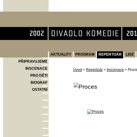
Divadlo Komedie
AKTUALITY
PROGRAM
REPERTOÁR
LIDÉ
PŘIPRAVUJEME
INSCENACE
Úvod
>
Repertoár
>
Inscenace
>
Proc
PRO DĚTI
BIOGRAF
OSTATNÍ