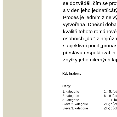
se dozvěděl, čím se pro
a v den jeho jednatřicát
Proces je jedním z nejv
vytvořena. Dnešní doba 
kvalitě tohoto románové
osobních „dat“ z nejrůzně
subjektivní pocit „proná
přestává respektovat int
zbytky jeho niterných ta
Kdy hrajeme:
Ceny:
1. kategorie
1. - 5. ř
2. kategorie
6. - 9. ř
3. kategorie
10, 11. ř
Sleva 2. kategorie
ZTP, důch
Sleva 3. kategorie
ZTP, důch