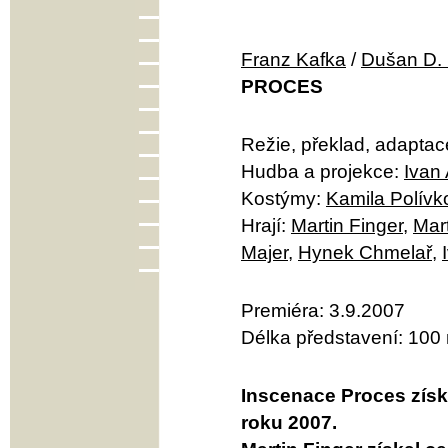
Franz Kafka
/
Dušan D. 
PROCES
Režie, překlad, adaptac
Hudba a projekce:
Ivan
Kostýmy:
Kamila Polívk
Hrají:
Martin Finger
,
Mar
Majer
,
Hynek Chmelař
,
Premiéra: 3.9.2007
Délka představení: 100
Inscenace Proces získ
roku 2007.