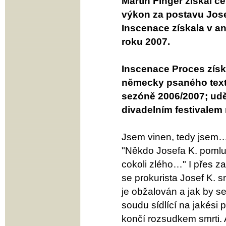
Martin Finger získal 
výkon za postavu Jose
Inscenace získala v a
roku 2007.
Inscenace Proces získ
německy psaného textu
sezóně 2006/2007; udě
divadelním festivalem
Jsem vinen, tedy jsem
"Někdo Josefa K. pomluv
cokoli zlého…" I přes za
se prokurista Josef K. s
je obžalován a jak by s
soudu sídlící na jakési
končí rozsudkem smrti. 