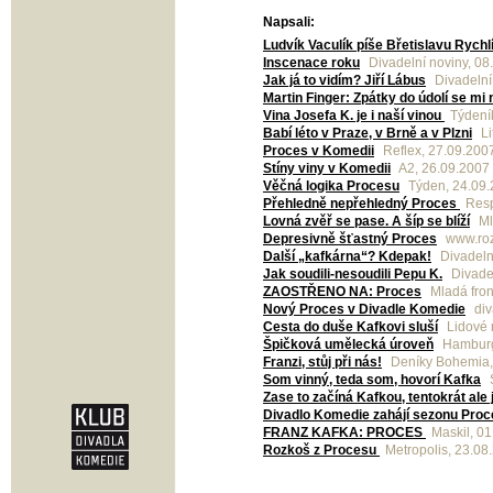
Napsali:
Ludvík Vaculík píše Břetislavu Rychl
Inscenace roku
Divadelní noviny, 08
Jak já to vidím? Jiří Lábus
Divadelní
Martin Finger: Zpátky do údolí se mi
Vina Josefa K. je i naší vinou
Týdení
Babí léto v Praze, v Brně a v Plzni
Li
Proces v Komedii
Reflex, 27.09.200
Stíny viny v Komedii
A2, 26.09.2007
Věčná logika Procesu
Týden, 24.09
Přehledně nepřehledný Proces
Resp
Lovná zvěř se pase. A šíp se blíží
Ml
Depresivně šťastný Proces
www.roz
Další „kafkárna“? Kdepak!
Divadeln
Jak soudili-nesoudili Pepu K.
Divadel
ZAOSTŘENO NA: Proces
Mladá fron
Nový Proces v Divadle Komedie
div
Cesta do duše Kafkovi sluší
Lidové 
Špičková umělecká úroveň
Hamburge
Franzi, stůj při nás!
Deníky Bohemia,
Som vinný, teda som, hovorí Kafka
Zase to začíná Kafkou, tentokrát ale 
Divadlo Komedie zahájí sezonu Pr
FRANZ KAFKA: PROCES
Maskil, 0
Rozkoš z Procesu
Metropolis, 23.08