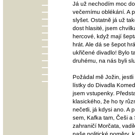
Já už nechodím moc do di
večernímu oblékání. A p
slyšet. Ostatně já už ta
dost hlasité, jsem chvilka
hercové, když mají šepta
hrát. Ale dá se šepot hrá
ukřičené divadlo! Bylo ta
druhému, na nás byli slu
Požádal mě Jožin, jestl
lístky do Divadla Komed
jsem vstupenky. Předsta
klasického, že ho ty růz
nečetli, já kdysi ano. 
sem, Kafka tam, Češi a 
zahraničí Morčata, vadil
naše politické poměry, k