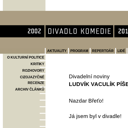
Divadlo Komedie
AKTUALITY
PROGRAM
REPERTOÁR
LIDÉ
O KULTURNÍ POLITICE
KRITIKY
ROZHOVORY
Divadelní noviny
CIZOJAZYČNÉ
RECENZE
LUDVÍK VACULÍK PÍŠ
ARCHIV ČLÁNKŮ
Nazdar Břeťo!
Já jsem byl v divadle!