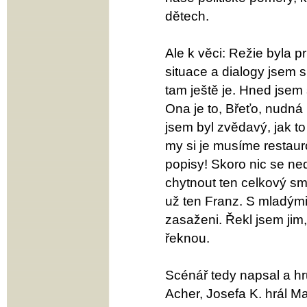
dětech.
Ale k věci: Režie byla p
situace a dialogy jsem 
tam ještě je. Hned jsem 
Ona je to, Břeťo, nudná
jsem byl zvědavý, jak t
my si je musíme restaur
popisy! Skoro nic se ne
chytnout ten celkový smy
už ten Franz. S mladými
zasaženi. Řekl jsem jim
řeknou.
Scénář tedy napsal a hr
Acher, Josefa K. hrál M