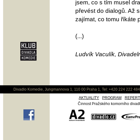
jsem, co s tím musel dr
převést do dialogů. Až s
zajímat, co tomu říkáte 
(...)
Ludvík Vaculík, Divadeln
Divadlo Komedie, Jungmannova 1, 110 00 Praha 1, Tel: +420 224 222 48
AKTUALITY
PROGRAM
REPER
Činnost Pražského komorního divadla