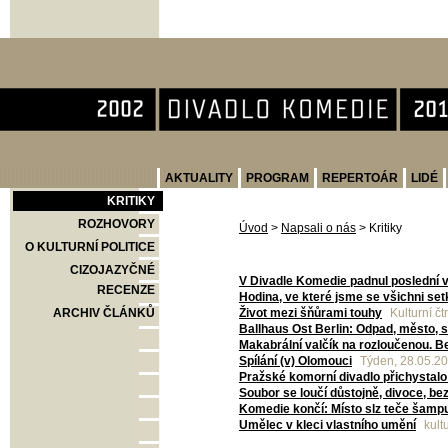
Divadlo Komedie
AKTUALITY
PROGRAM
REPERTOÁR
LIDÉ
KRITIKY
ROZHOVORY
Úvod
>
Napsali o nás
>
Kritiky
O KULTURNÍ POLITICE
CIZOJAZYČNÉ
V Divadle Komedie padnul poslední v
RECENZE
Hodina, ve které jsme se všichni set
ARCHIV ČLÁNKŮ
Život mezi šňůrami touhy
Kulturní čt
Ballhaus Ost Berlin: Odpad, město, 
Makabrální valčík na rozloučenou. Be
Spílání (v) Olomouci
Týden, 28.05.2
Pražské komorní divadlo přichystal
Soubor se loučí důstojně, divoce, be
Komedie končí: Místo slz teče šamp
Umělec v kleci vlastního umění
kult