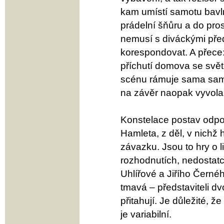
kam umístí samotu bavl
prádelní šňůru a do pro
nemusí s diváckými před
korespondovat. A přece
příchutí domova se svět
scénu rámuje sama sam
na závěr naopak vyvo
Konstelace postav odpov
Hamleta, z děl, v nichž 
závazku. Jsou to hry o li
rozhodnutích, nedostatc
Uhlířové a Jiřího Černé
tmavá – představiteli dv
přitahují. Je důležité, že
je variabilní.