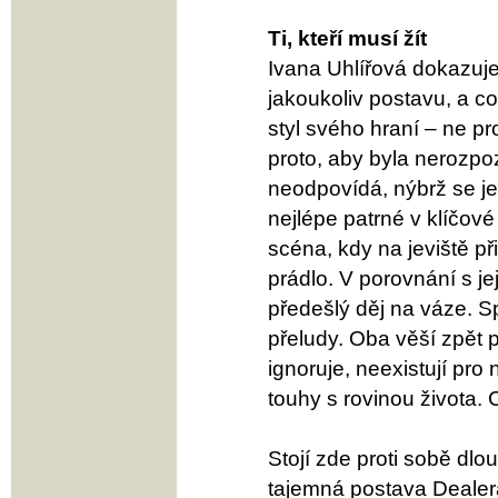
Ti, kteří musí žít
Ivana Uhlířová dokazuje 
jakoukoliv postavu, a co
styl svého hraní – ne pr
proto, aby byla nerozpoz
neodpovídá, nýbrž se je
nejlépe patrné v klíčové
scéna, kdy na jeviště p
prádlo. V porovnání s j
předešlý děj na váze. Sp
přeludy. Oba věší zpět p
ignoruje, neexistují pro 
touhy s rovinou života.
Stojí zde proti sobě dl
tajemná postava Dealera 