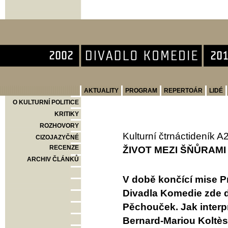
Divadlo Komedie
AKTUALITY
PROGRAM
REPERTOÁR
LIDÉ
O KULTURNÍ POLITICE
KRITIKY
ROZHOVORY
Kulturní čtrnáctideník A
CIZOJAZYČNÉ
RECENZE
ŽIVOT MEZI ŠŇŮRAMI
ARCHIV ČLÁNKŮ
V době končící mise P
Divadla Komedie zde do
Pěchouček. Jak interp
Bernard-Mariou Koltès