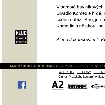
V samotě bavlníkových p
Divadlo Komedie hrdé. 
scéna nabízí. Ano, jde o
Komedie s nějakou jino
Alena Jakubcová ml., Ku
Divadlo Komedie, Jungmannova 1, 110 00 Praha 1, Tel: +420 224 222 48
AKTUALITY
PROGRAM
REPER
Činnost Pražského komorního divadla