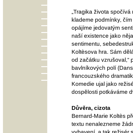
„Tragika života spočív
klademe podmínky, čím b
opájíme jedovatým sent
naší existence jako ně
sentimentu, sebedestruk
Koltèsova hra. Sám dělá
od začátku vzrušoval,“
bavlníkových polí (Dans
francouzského dramatika
Komedie ujal jako režisé
dospělosti potkáváme d
Důvěra, cizota
Bernard-Marie Koltès př
textu nenalezneme žádn
vybavení, a tak režisér