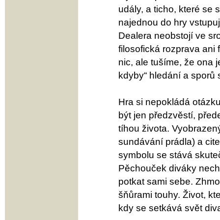
udály, a ticho, které se
najednou do hry vstupuje
Dealera neobstojí ve srov
filosofická rozprava ani
nic, ale tušíme, že ona j
kdyby“ hledání a sporů 
Hra si nepokládá otázku,
být jen předzvěstí, pře
tíhou života. Vyobrazen
sundávání prádla) a cit
symbolu se stává skutečn
Pěchouček diváky nechá
potkat sami sebe. Zhmotn
šňůrami touhy. Život, kte
kdy se setkává svět divad