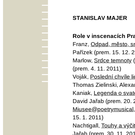
STANISLAV MAJER
Role v inscenacích Pr
Franz,
Odpad, město, s
Pařízek (prem. 15. 12. 
Marlow,
Srdce temnoty
(
(prem. 4. 11. 2011)
Voják,
Poslední chvíle l
Thomas Zielinski, Alexa
Kaniak,
Legenda o svat
David Jařab (prem. 20. 
Miusee@poetrymusical
15. 1. 2011)
Nachtigall,
Touhy a výči
Jařab (prem. 30. 11. 20