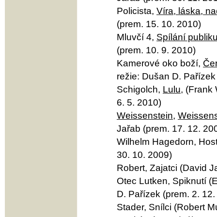
Policista,
Víra, láska, n
(prem. 15. 10. 2010)
Mluvčí 4,
Spílání publik
(prem. 10. 9. 2010)
Kamerové oko boží,
Če
režie: Dušan D. Pařízek
Schigolch,
Lulu
, (Frank
6. 5. 2010)
Weissenstein
,
Weissens
Jařab (prem. 17. 12. 20
Wilhelm Hagedorn, Hosté
30. 10. 2009)
Robert, Zajatci (David J
Otec Lutken, Spiknutí (
D. Pařízek (prem. 2. 12.
Stader, Snílci (Robert M