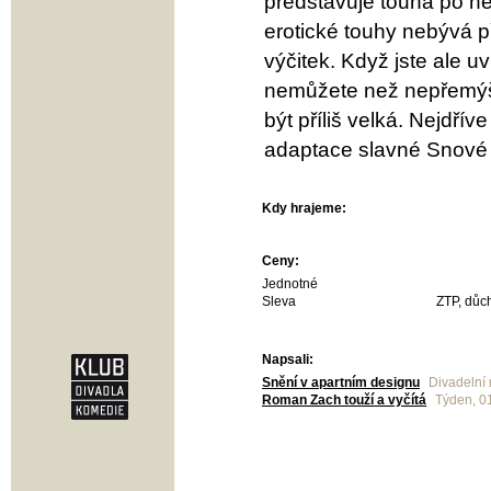
představuje touha po n
erotické touhy nebývá př
výčitek. Když jste ale u
nemůžete než nepřemýšle
být příliš velká. Nejdřív
adaptace slavné Snové n
Kdy hrajeme:
Ceny:
Jednotné
Sleva
ZTP, důch
Napsali:
Snění v apartním designu
Divadelní 
Roman Zach touží a vyčítá
Týden, 0