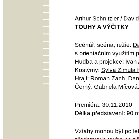
Arthur Schnitzler
/
David
TOUHY A VÝČITKY
Scénář, scéna, režie:
Da
s orientačním využitím 
Hudba a projekce:
Ivan
Kostýmy:
Sylva Zimula
Hrají:
Roman Zach
,
Dan
Černý
,
Gabriela Míčová
Premiéra: 30.11.2010
Délka představení: 90 m
Vztahy mohou být po le