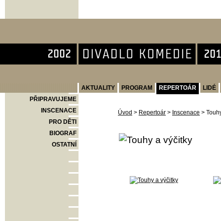
Divadlo Komedie
AKTUALITY
PROGRAM
REPERTOÁR
LIDÉ
PŘIPRAVUJEME
INSCENACE
Úvod
>
Repertoár
>
Inscenace
>
Touhy
PRO DĚTI
BIOGRAF
OSTATNÍ