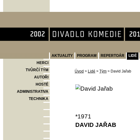
Divadlo Komedie
AKTUALITY
PROGRAM
REPERTOÁR
LIDÉ
HERCI
TVŮRČÍ TÝM
Úvod
>
Lidé
>
Tým
>
David Jařab
AUTOŘI
HOSTÉ
ADMINISTRATIVA
TECHNIKA
*1971
DAVID JAŘAB