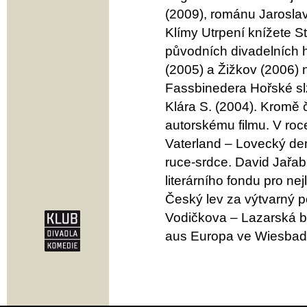
(2009), románu Jaroslav
Klímy Utrpení knížete S
původních divadelních 
(2005) a Žižkov (2006)
Fassbinedera Hořské slz
Klára S. (2004). Kromě 
autorskému filmu. V roc
Vaterland – Lovecký dení
ruce-srdce. David Jařab
literárního fondu pro ne
Český lev za výtvarný p
Vodičkova – Lazarská b
aus Europa ve Wiesbad