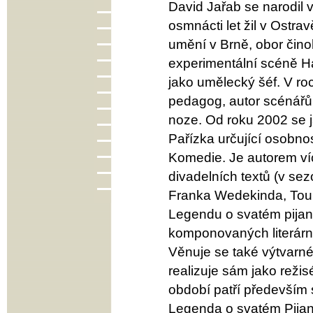
David Jařab se narodil 
osmnácti let žil v Ostr
umění v Brně, obor čino
experimentální scéně Ha
jako umělecký šéf. V ro
pedagog, autor scénářů, 
noze. Od roku 2002 se j
Pařízka určující osobno
Komedie. Je autorem ví
divadelních textů (v se
Franka Wedekinda, Touhy
Legendu o svatém pijano
komponovaných literárn
Věnuje se také výtvarné 
realizuje sám jako reži
období patří především
Legenda o svatém Pijan