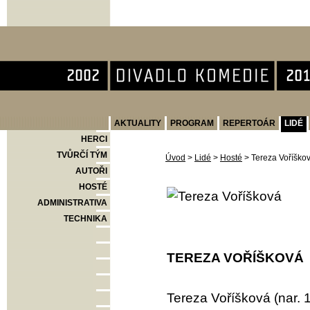
Divadlo Komedie
AKTUALITY
PROGRAM
REPERTOÁR
LIDÉ
HERCI
TVŮRČÍ TÝM
Úvod
>
Lidé
>
Hosté
>
Tereza Voříško
AUTOŘI
HOSTÉ
ADMINISTRATIVA
TECHNIKA
TEREZA VOŘÍŠKOVÁ
Tereza Voříšková (nar. 1