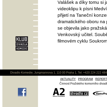
Valášek a díky tomu si 
videoklipu k písni Med
přijetí na Taneční konz
dramatického oboru na 
se objevila jako pražs
Venkovský učitel. Soubě
filmovém cyklu Soukromé
Divadlo Komedie, Jungmannova 1, 110 00 Praha 1, Tel: +420 224 222 48
AKTUALITY
PROGRAM
REPER
Činnost Pražského komorního divadla