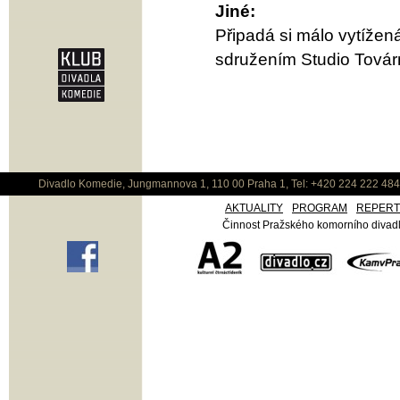
Jiné:
Připadá si málo vytížen
sdružením Studio Tová
Divadlo Komedie, Jungmannova 1, 110 00 Praha 1, Tel: +420 224 222 48
AKTUALITY
PROGRAM
REPER
Činnost Pražského komorního divadla