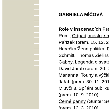
GABRIELA MÍČOVÁ
Role v inscenacích Pr
Romi,
Odpad, město, sm
Pařízek (prem. 15. 12. 
Herečka/Žena politika,
P
Schmitt, Thomas Zielins
Gabby,
Legenda o svaté
David Jařab (prem. 20. 
Marianna,
Touhy a výčit
Jařab (prem. 30. 11. 20
Mluvčí 3,
Spílání publik
(prem. 10. 9. 2010)
Černé panny
(Günter Se
(prem. 12. 3. 2010)