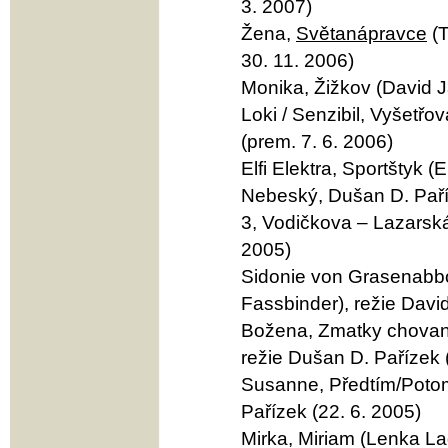
3. 2007)
Žena,
Světanápravce
(T
30. 11. 2006)
Monika, Žižkov (David J
Loki / Senzibil, Vyšetř
(prem. 7. 6. 2006)
Elfi Elektra, Sportštyk (
Nebeský, Dušan D. Paříz
3, Vodičkova – Lazarská
2005)
Sidonie von Grasenabbo
Fassbinder), režie Davi
Božena, Zmatky chovan
režie Dušan D. Pařízek 
Susanne, Předtím/Potom
Pařízek (22. 6. 2005)
Mirka, Miriam (Lenka La