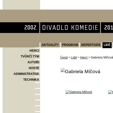
Divadlo Komedie
AKTUALITY
PROGRAM
REPERTOÁR
LIDÉ
HERCI
TVŮRČÍ TÝM
Úvod
>
Lidé
>
Herci
>
Gabriela Míčov
AUTOŘI
HOSTÉ
ADMINISTRATIVA
TECHNIKA