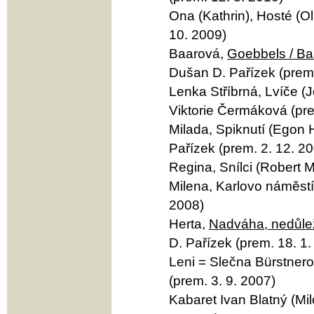
Ona (Kathrin), Hosté (Ol
10. 2009)
Baarová,
Goebbels / B
Dušan D. Pařízek (prem.
Lenka Stříbrná, Lvíče (J
Viktorie Čermáková (pre
Milada, Spiknutí (Egon 
Pařízek (prem. 2. 12. 2
Regina, Snílci (Robert M
Milena, Karlovo náměstí 
2008)
Herta,
Nadváha, nedůlež
D. Pařízek (prem. 18. 1.
Leni = Slečna Bürstner
(prem. 3. 9. 2007)
Kabaret Ivan Blatný (Mi