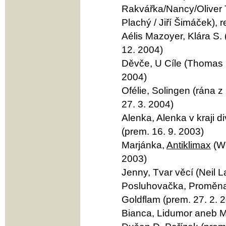
Rakvářka/Nancy/Oliver Tw
Plachý / Jiří Šimáček), 
Aélis Mazoyer, Klára S. 
12. 2004)
Děvče, U Cíle (Thomas B
2004)
Ofélie, Solingen (rána z
27. 3. 2004)
Alenka, Alenka v kraji d
(prem. 16. 9. 2003)
Marjánka,
Antiklimax
(We
2003)
Jenny, Tvar věcí (Neil L
Posluhovačka, Proměna (
Goldflam (prem. 27. 2. 
Bianca, Lidumor aneb M