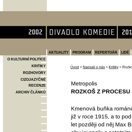
Divadlo Komedie
AKTUALITY
PROGRAM
REPERTOÁR
LIDÉ
O KULTURNÍ POLITICE
KRITIKY
Úvod
>
Napsali o nás
>
Kritiky
>
Rozko
ROZHOVORY
CIZOJAZYČNÉ
Metropolis
RECENZE
ROZKOŠ Z PROCESU
ARCHIV ČLÁNKŮ
Kmenová buňka románov
již v roce 1915, a to p
let později od něj Max B