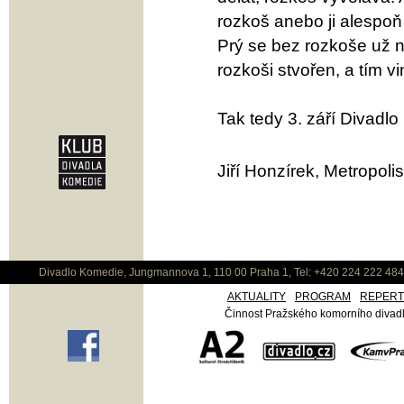
rozkoš anebo ji alespoň
Prý se bez rozkoše už ne
rozkoši stvořen, a tím v
Tak tedy 3. září Divadl
Jiří Honzírek, Metropoli
Divadlo Komedie, Jungmannova 1, 110 00 Praha 1, Tel: +420 224 222 48
AKTUALITY
PROGRAM
REPER
Činnost Pražského komorního divadla