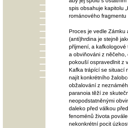
aby jej spolu s ostatním
spis obsahuje kapitolu 
románového fragmentu 
Proces je vedle Zámku a
(anti)hrdina je stejně
příjmení, a kafkologové 
a obviňováni z něčeho,
pokouší ospravedlnit z 
Kafka trápící se situací
najít konkrétního žalobc
obžalování z neznámého
paranoia těží ze skuteč
neopodstatněnými obvině
daleko před válkou předj
fenoménů života povále
nekonkrétní pocit úzkosti