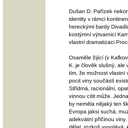
Dušan D. Pařízek nekom
identity v rámci kontine
hereckými bardy Divad
kostýmní výtvarnicí Kam
vlastní dramatizaci Pro
Osaměle žijící (v Kafkov
K. je člověk slušný, ale
tím, že možnost vlastní 
pocit viny součástí exis
Střídmá, racionální, op
vinnou cítit může. Jedna
by neměla nějaký ten škr
Evropa jaksi suchá, muz
adekvátní příčinou viny
dělat, rozkoš vyvolává. 