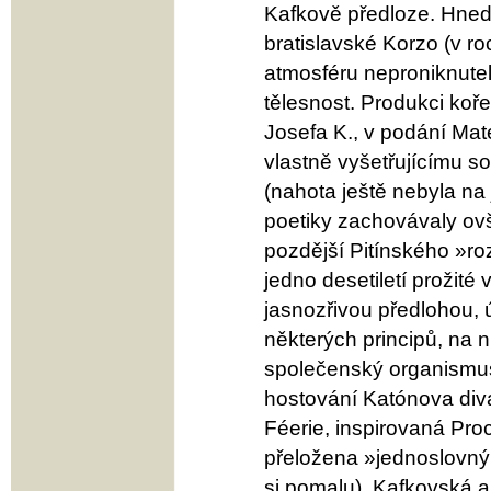
Kafkově předloze. Hned
bratislavské Korzo (v 
atmosféru neproniknutel
tělesnost. Produkci ko
Josefa K., v podání Mate
vlastně vyšetřujícímu s
(nahota ještě nebyla na 
poetiky zachovávaly ovš
pozdější Pitínského »ro
jedno desetiletí prožité
jasnozřivou předlohou, 
některých principů, na n
společenský organismus, 
hostování Katónova div
Féerie, inspirovaná Pr
přeložena »jednoslovn
si pomalu). Kafkovská ab