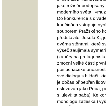
jako režisér podepsaný
moderního světa i »muzik
Do konkurence s divad
končinách vstupuje nyní
souborem Pražského kom
představitel Josefa K., 
dvěma stěnami, které sví
výseč zaujímala symetri
(záběry na protagonistu
zmocní velké části první
posluchačské únosnosti,
své dialogy s hlídači, kt
je občas připepřen lidov
oslovován jako Pepa, p
si uleví: ta baba). Ke ko
monologu zatleskal) vyš