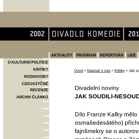
Divadlo Komedie
AKTUALITY
PROGRAM
REPERTOÁR
LIDÉ
O KULTURNÍ POLITICE
KRITIKY
Úvod
>
Napsali o nás
>
Kritiky
>
Jak so
ROZHOVORY
CIZOJAZYČNÉ
Divadelní noviny
RECENZE
JAK SOUDILI-NESOUDI
ARCHIV ČLÁNKŮ
Dílo Franze Kafky mělo 
osmašedesátého) příchu
fajnšmekry se o autorov