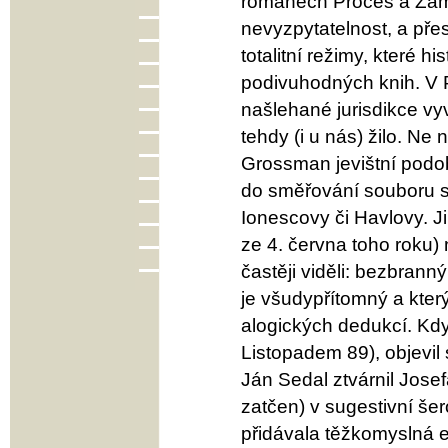
románech Proces a Záme
nevyzpytatelnost, a pře
totalitní režimy, které h
podivuhodných knih. V P
našlehané jurisdikce vy
tehdy (i u nás) žilo. N
Grossman jevištní podob
do směřování souboru st
Ionescovy či Havlovy. J
ze 4. června toho roku) 
častěji viděli: bezbran
je všudypřítomný a kte
alogických dedukcí. Kdy
Listopadem 89), objevil
Ján Sedal ztvárnil Josef
zatčen) v sugestivní še
přidávala těžkomyslná e