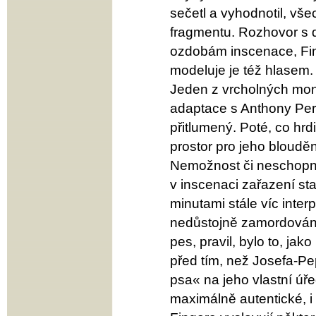
sečetl a vyhodnotil, vš
fragmentu. Rozhovor s 
ozdobám inscenace, Fing
modeluje je též hlasem.
Jeden z vrcholných mon
adaptace s Anthony Perk
přitlumený. Poté, co hrdi
prostor pro jeho bloudě
Nemožnost či neschopno
v inscenaci zařazení st
minutami stále víc inte
nedůstojně zamordován,
pes, pravil, bylo to, jak
před tím, než Josefa-Pep
psa« na jeho vlastní úř
maximálně autentické, 