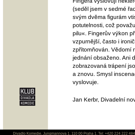
Fingera vyslovují někter
(seděl jsem v sedmé řad
svým dvěma figurám vtis
potutelnosti, což považu
pilu«. Fingerův výkon p
vzpurnější, často i ironi
zpřítomňován. Vědomí ne
jednání obsaženo. Ani 
zobrazovaná trápení jso
a znovu. Smysl inscenace
vyslovuje.
Jan Kerbr, Divadelní nov
Divadlo Komedie, Jungmannova 1, 110 00 Praha 1, Tel: +420 224 222 48