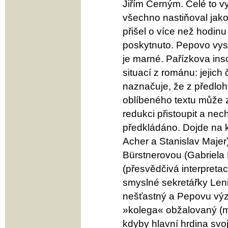
Jiřím Černým. Celé to vy
všechno nastiňoval jak
přišel o více než hodin
poskytnuto. Pepovo vysv
je marné. Pařízkova ins
situací z románu: jejich
naznačuje, že z předloh
oblíbeného textu může 
redukci přistoupit a nech
předkládáno. Dojde na ko
Acher a Stanislav Majer
Bürstnerovou (Gabriela 
(přesvědčivá interpreta
smyslné sekretářky Leni 
nešťastný a Pepovu výzv
»kolega« obžalovaný (m
kdyby hlavní hrdina svo