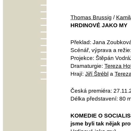
Thomas Brussig
/
Kamil
HRDINOVÉ JAKO MY
Překlad: Jana Zoubkov
Scénář, výprava a režie
Projekce: Štěpán Vodrá
Dramaturgie:
Tereza Ho
Hrají:
Jiří Štrébl
a
Terez
Česká premiéra: 27.11.
Délka představení: 80 m
KOMEDIE O SOCIALISM
jsme byli tak nějak pro