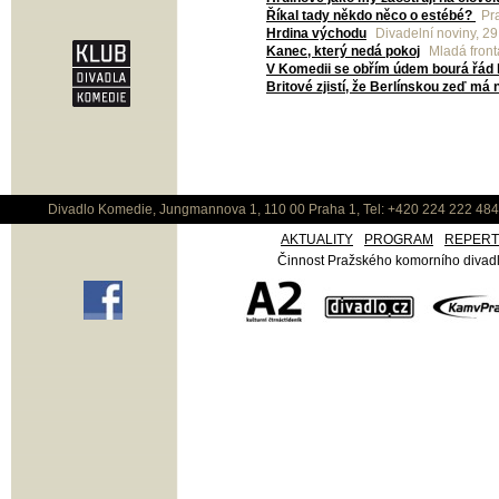
Říkal tady někdo něco o estébé?
Pr
Hrdina východu
Divadelní noviny, 2
Kanec, který nedá pokoj
Mladá front
V Komedii se obřím údem bourá řád 
Britové zjistí, že Berlínskou zeď má
Divadlo Komedie, Jungmannova 1, 110 00 Praha 1, Tel: +420 224 222 48
AKTUALITY
PROGRAM
REPER
Činnost Pražského komorního divadla