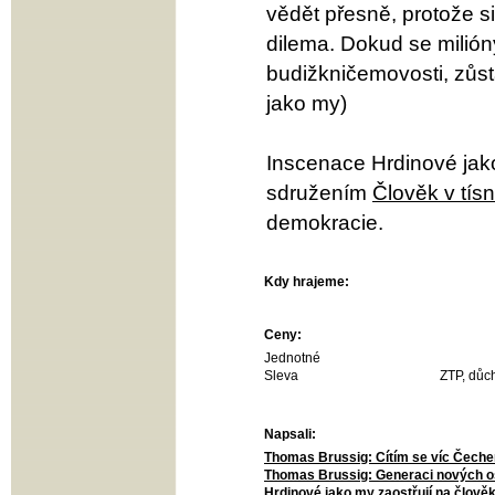
vědět přesně, protože s
dilema. Dokud se milió
budižkničemovosti, zůs
jako my)
Inscenace Hrdinové jak
sdružením
Člověk v tísn
demokracie.
Kdy hrajeme:
Ceny:
Jednotné
Sleva
ZTP, důch
Napsali:
Thomas Brussig: Cítím se víc Čec
Thomas Brussig: Generaci nových 
Hrdinové jako my zaostřují na člově