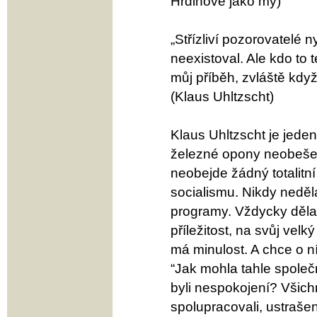
Hrdinové jako my)
„Střízliví pozorovatelé n
neexistoval. Ale kdo to 
můj příběh, zvláště kdy
(Klaus Uhltzscht)
Klaus Uhltzscht je jede
železné opony neobešel 
neobejde žádný totalitn
socialismu. Nikdy nedělal
programy. Vždycky dělal 
příležitost, na svůj vel
má minulost. A chce o ní
“Jak mohla tahle společno
byli nespokojení? Všichni
spolupracovali, ustraše