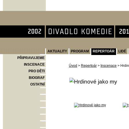
Divadlo Komedie
AKTUALITY
PROGRAM
REPERTOÁR
LIDÉ
PŘIPRAVUJEME
INSCENACE
Úvod
>
Repertoár
>
Inscenace
>
Hrdin
PRO DĚTI
BIOGRAF
OSTATNÍ