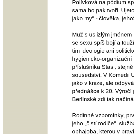
Polívková na pódium spí
sama ho pak tvoří. Ujet
jako my" - člověka, jeho
Muž s uslizlým jménem K
se sexu spíš bojí a tou
tím ideologie ani polit
hygienicko-organizační 
příslušníka Stasi, stejn
sousedství. V Komedii U
jako v knize, ale odbýv
přednášce k 20. Výročí 
Berlínské zdi tak načín
Rodinné vzpomínky, prvot
jeho „čistí rodiče", služ
obhajoba, kterou v pravi