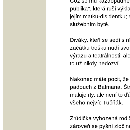
Což se mu každopádně d
publika", která ruší výkl
jejím matku-disidentku; 
služebním bytě.
Diváky, kteří se sedí s
začátku trošku nudí svo
výrazu a teatrálnosti; al
to už nikdy nedozví.
Nakonec máte pocit, že 
padouch z Batmana. Štréb
maluje rty, ale není to 
všeho nejvíc Tučňák.
Zrůdička vyhozená rodi
zároveň se pyšní zločin