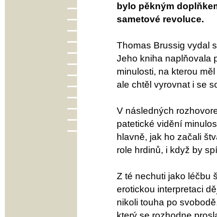
bylo pěkným doplňkem
sametové revoluce.
Thomas Brussig vydal s
Jeho kniha naplňovala 
minulosti, na kterou mě
ale chtěl vyrovnat i se 
V následných rozhovorec
patetické vidění minulo
hlavně, jak ho začali št
role hrdinů, i když by sp
Z té nechuti jako léčbu
erotickou interpretaci 
nikoli touha po svobodě
který se rozhodne prosla