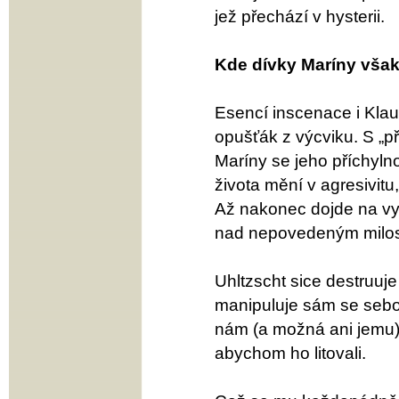
jež přechází v hysterii.
Kde dívky Maríny však
Esencí inscenace i Klau
opušťák z výcviku. S „p
Maríny se jeho příchyln
života mění v agresivit
Až nakonec dojde na vy
nad nepovedeným milos
Uhltzscht sice destruuje
manipuluje sám se sebo
nám (a možná ani jemu) 
abychom ho litovali.