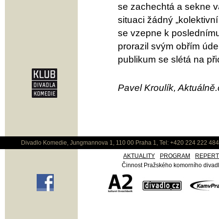
se zachechtá a sekne v
situaci žádný „kolektivn
se vzepne k poslednímu 
prorazil svým obřím úde
publikum se slétá na př
Pavel Kroulík, Aktuálně.
Divadlo Komedie, Jungmannova 1, 110 00 Praha 1, Tel: +420 224 222 48
AKTUALITY
PROGRAM
REPER
Činnost Pražského komorního divadla