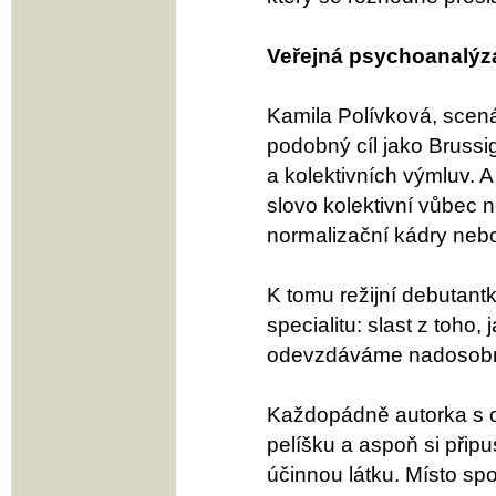
Veřejná psychoanalýz
Kamila Polívková, scená
podobný cíl jako Brussi
a kolektivních výmluv. A
slovo kolektivní vůbec
normalizační kádry nebo 
K tomu režijní debutan
specialitu: slast z toho,
odevzdáváme nadosobním
Každopádně autorka s o
pelíšku a aspoň si připu
účinnou látku. Místo sp