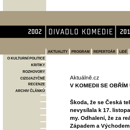
Divadlo Komedie
AKTUALITY
PROGRAM
REPERTOÁR
LIDÉ
O KULTURNÍ POLITICE
KRITIKY
ROZHOVORY
Aktuálně.cz
CIZOJAZYČNÉ
RECENZE
V KOMEDII SE OBŘÍ
ARCHIV ČLÁNKŮ
Škoda, že se Česká te
nevysílala k 17. list
my. Odhalení, že za re
Západem a Východem mů