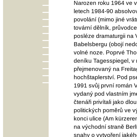
Narozen roku 1964 ve vý
letech 1984-90 absolvo
povolání (mimo jiné vrá
tovární dělník, průvodce
posléze dramaturgii na V
Babelsbergu (obojí nedo
volné noze. Poprvé Tho
deníku Tagesspiegel, v
přejmenovaný na Freita
hochštaplerství. Pod p
1991 svůj první román V
vydaný pod vlastním jm
čtenáři privítali jako d
politických poměrů ve v
konci ulice (Am kürzere
na východní straně Berl
snahy o vytvoření jaké