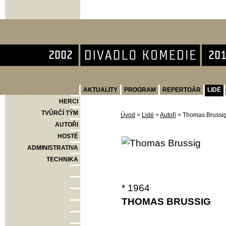
Divadlo Komedie
AKTUALITY
PROGRAM
REPERTOÁR
LIDÉ
HERCI
TVŮRČÍ TÝM
Úvod
>
Lidé
>
Autoři
>
Thomas Brussi
AUTOŘI
HOSTÉ
ADMINISTRATIVA
TECHNIKA
* 1964
THOMAS BRUSSIG