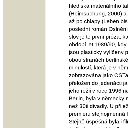
hlediska materiálního ta
(Heimsuchung, 2000) a k
až po chlapy (Leben bis
poslední román Oslnění 
slov je to první próza,
období let 1989/90, kdy
jsou plasticky vylíčeny p
obou stranách berlínské
minulostí, která je v ně
zobrazována jako OSTal
přeložen do jedenácti j
jeho režii v roce 1996
Berlin, byla v německy
než 30ti divadly. U příl
premiéru stejnojmenná f
Stejně úspěšná byla i f