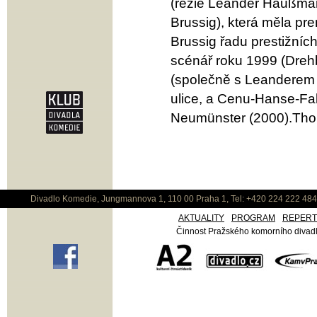
(režie Leander Haußm
Brussig), která měla pr
Brussig řadu prestižníc
scénář roku 1999 (Dreh
(společně s Leanderem
ulice, a Cenu-Hanse-Fa
Neumünster (2000).Thom
Divadlo Komedie, Jungmannova 1, 110 00 Praha 1, Tel: +420 224 222 48
AKTUALITY
PROGRAM
REPER
Činnost Pražského komorního divadla