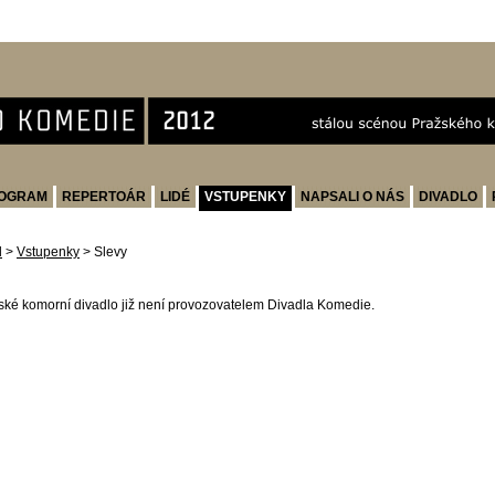
OGRAM
REPERTOÁR
LIDÉ
VSTUPENKY
NAPSALI O NÁS
DIVADLO
d
>
Vstupenky
>
Slevy
ské komorní divadlo již není provozovatelem Divadla Komedie.