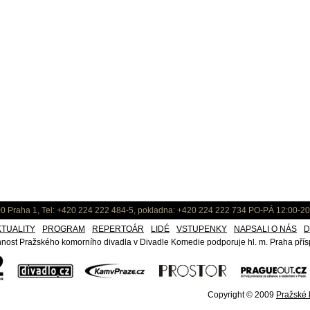
0 Praha 1, Tel: +420 224 222 484-5, pokladna: +420 224 222 734 PO-PÁ 12:00-20
KTUALITY
PROGRAM
REPERTOÁR
LIDÉ
VSTUPENKY
NAPSALI O NÁS
D
nost Pražského komorního divadla v Divadle Komedie podporuje hl. m. Praha přísp
Copyright © 2009
Pražské k