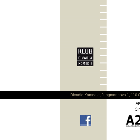
Divadlo Komedie, Jungmannova 1, 110 0
A
Čin