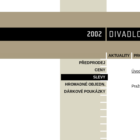
Divadlo Komedie
AKTUALITY
PR
PŘEDPRODEJ
CENY
Úvo
SLEVY
HROMADNÉ OBJEDN.
Praž
DÁRKOVÉ POUKÁZKY