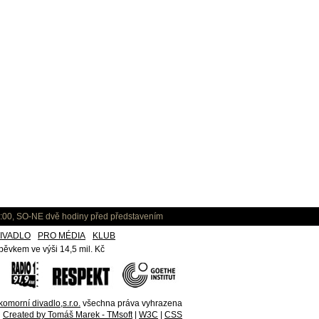
:00, SO-NE dvě hodiny před představením
IVADLO
PRO MÉDIA
KLUB
ěvkem ve výši 14,5 mil. Kč
omorní divadlo,s.r.o.
všechna práva vyhrazena
Created by Tomáš Marek - TMsoft
|
W3C
|
CSS