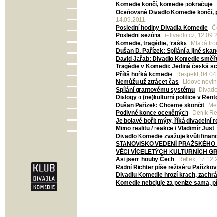
Komedie končí, komedie pokračuje
Oceňované Divadlo Komedie končí, p
14.09.2011
Poslední hodiny Divadla Komedie
Če
Poslední sezóna
i-divadlo.cz, 12.09.
Komedie, tragédie, fraška
Mladá fro
Dušan D. Pařízek: Spílání a jiné skan
David Jařab: Divadlo Komedie směřuj
Tragédie v Komedii: Jediná česká 
Příliš hořká komedie
Respekt, 04.04
Nemůžu už ztrácet čas
Lidové novin
Spílání grantovému systému
Divadel
Dialogy o (ne)kulturní politice v Ren
Dušan Pařízek: Chceme skončit
Met
Podivné konce oceněných
Deník Re
Je bolavé bořit mýty, říká divadelní 
Mimo realitu / reakce / Vladimír Just
Divadlo Komedie zvažuje kvůli financ
STANOVISKO VEDENÍ PRAŽSKÉHO 
VĚCI VÍCELETÝCH KULTURNÍCH G
Asi jsem houby Čech
Reflex, 17.12.
Radní Richter píše režiséru Pařízkov
Divadlu Komedie hrozí krach, zachrán
Komedie nebojuje za peníze sama, př