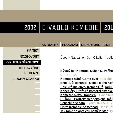
Divadlo Komedie
AKTUALITY
PROGRAM
REPERTOÁR
LIDÉ
KRITIKY
ROZHOVORY
Úvod
>
Napsali o nás
>
O kulturní poli
O KULTURNÍ POLITICE
CIZOJAZYČNÉ
Bývalý šéf Komedie Dušan D. Pařízek
RECENZE
07.08.2012
ARCHIV ČLÁNKŮ
Komedie hlásí: Game over
Českápoz
Ende! Dál to nende! Konec jedné Ko
...ale krásné dny v Komedii už jsou 
Konec éry. Pražské komorní divadlo
Komedie o dvou koncích
Divadelní n
Dušan D. Pařízek: Nespokojenci mě p
Scházíme se tam
Týden, 07.05.2012
Obrat Komedie na východ
Deník Ref
Tak tohle se opravdu nemělo stát
Tý