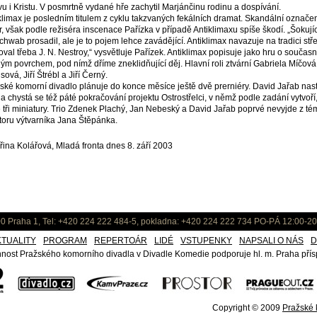
tvu i Kristu. V posmrtně vydané hře zachytil Marjánčinu rodinu a dospívání.
klimax je posledním titulem z cyklu takzvaných fekálních dramat. Skandální označen
r, však podle režiséra inscenace Pařízka v případě Antiklimaxu spíše škodí. „Šokuj
chwab prosadil, ale je to pojem lehce zavádějící. Antiklimax navazuje na tradici st
oval třeba J. N. Nestroy,“ vysvětluje Pařízek. Antiklimax popisuje jako hru o součas
ným povrchem, pod nímž dříme zneklidňující děj. Hlavní roli ztvární Gabriela Míčová
sová, Jiří Štrébl a Jiří Černý.
ské komorní divadlo plánuje do konce měsíce ještě dvě prerniéry. David Jařab nast
 a chystá se též páté pokračování projektu Ostrostřelci, v němž podle zadání vytvoří,
 tři miniatury. Trio Zdenek Plachý, Jan Nebeský a David Jařab poprvé nevyjde z té
toru výtvarníka Jana Štěpánka.
řina Kolářová, Mladá fronta dnes 8. září 2003
0 Praha 1, Tel: +420 224 222 484-5, pokladna: +420 224 222 734 PO-PÁ 12:00-20
KTUALITY
PROGRAM
REPERTOÁR
LIDÉ
VSTUPENKY
NAPSALI O NÁS
D
nost Pražského komorního divadla v Divadle Komedie podporuje hl. m. Praha přísp
Copyright © 2009
Pražské k