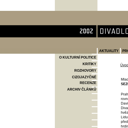
Divadlo Komedie
AKTUALITY
PR
O KULTURNÍ POLITICE
KRITIKY
Úvo
ROZHOVORY
CIZOJAZYČNÉ
Mlad
RECENZE
SEZ
ARCHIV ČLÁNKŮ
Prah
rovn
Davi
Diva
hvěz
Lidu
před
hrdi