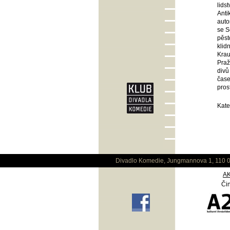
lids
Anti
auto
se S
pěst
klid
Krau
Praž
divů
čase
pros
Kate
Divadlo Komedie, Jungmannova 1, 110 0
A
Čin