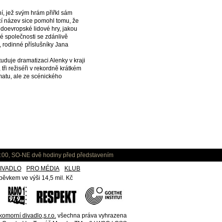
í, jež svým hrám přiřkl sám
ící název sice pomohl tomu, že
ředoevropské lidové hry, jakou
né společnosti se zdánlivě
, rodinné příslušníky Jana
uduje dramatizaci Alenky v kraji
 tři režiséři v rekordně krátkém
matu, ale ze scénického
:00, SO-NE dvě hodiny před představením
IVADLO
PRO MÉDIA
KLUB
ěvkem ve výši 14,5 mil. Kč
omorní divadlo,s.r.o.
všechna práva vyhrazena