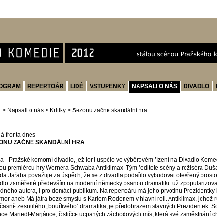
OGRAM
REPERTOÁR
LIDÉ
VSTUPENKY
NAPSALI O NÁS
DIVADLO
d
>
Napsali o nás
>
Kritiky
>
Sezonu začne skandální hra
á fronta dnes
ONU ZAČNE SKANDÁLNÍ HRA
a - Pražské komorní divadlo, jež loni uspělo ve výběrovém řízení na Divadlo Kom
ou premiérou hry Wernera Schwaba Antiklimax. Tým ředitele scény a režiséra Duša
da Jařaba považuje za úspěch, že se z divadla podařilo vybudovat otevřený prost
dlo zaměřené především na moderní německy psanou dramatiku už zpopularizoval
dného autora, i pro domácí publikum. Na repertoáru má jeho prvotinu Prezidentky
mor aneb Má játra beze smyslu s Karlem Rodenem v hlavní roli. Antiklimax, jehož r
časně zesnulého „bouřlivého“ dramatika, je předobrazem slavných Prezidentek. Schw
nce Mariedl-Marjánce, čističce ucpaných záchodových mís, která své zaměstnání 