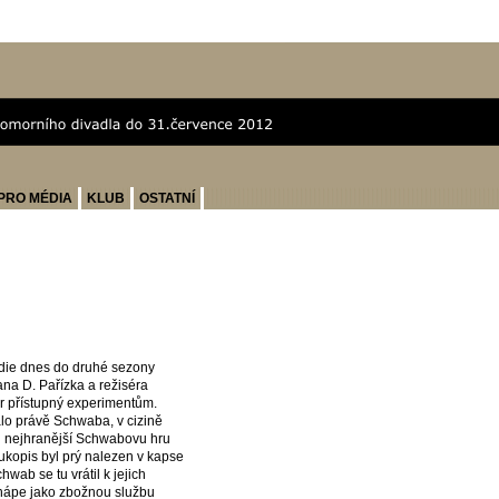
PRO MÉDIA
KLUB
OSTATNÍ
edie dnes do druhé sezony
na D. Pařízka a režiséra
or přístupný experimentům.
o právě Schwaba, v cizině
 i nejhranější Schwabovu hru
ukopis byl prý nalezen v kapse
ab se tu vrátil k jejich
chápe jako zbožnou službu