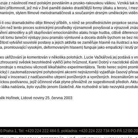
zuje z násilností mezi polským povstáním a prusko-rakouskou válkou. Vzniká tak n
ální přítomností, jež má v živé paměti daleko drastičtější formy útlaku a teroru, i mez
anivým, stylem filmové melodramatičnosti a současným drsným uměleckým viděn
í-li osu dramatického děje filmový příběh, s nímž se prostřednictvím projekce se
cům než tento proces scénickými prostředky významově povyšovat a výrazově znásob
áření atmosféry a při stupňování emocionálního ataku hraje hudba, citlivě diferen
oti tomu taneční výstupy jsou pramálo výmluvné a docela dobře bychom se bez nic
ežitost vytvářet souvislé postavy a jejich aktivita se zaměřuje hlavně na ilustraci a 
a, promlouvající vysokým, deformovaným hlasem) funguje jako empatický i krutý pr
es ukřižování je komentován v několika polohách. Lucie Vačkářová jej podává s vro
 zhroucený svědek bezohledně vykřičí jeho hrůznost, Karel Dobrý v nacistické důsto
nstruje s mrazivou věcností lékařského experimentátora. Tento herec svými proml
icky) i zautomatizovanými pohybovými akcemi nejnázorněji vyjadřuje časový přesa
ávají v inscenaci z nadčasového utrpení ponížených a vyvržených. Inscenátorům se p
ickou podívanou, jejíž účinnost však plyne převážně ze sugestivnosti předloh. Akt
é látka nabízela, bylo využito jenom částečně. Ale rozhodně si tato nezvyklá produk
ěk Hořínek, Lidové noviny 25. června 2003
0 Praha 1, Tel: +420 224 222 484-5, pokladna: +420 224 222 734 PO-PÁ 12:00-20