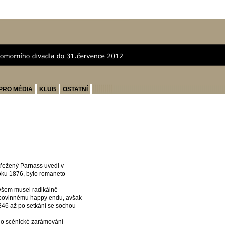
PRO MÉDIA
KLUB
OSTATNÍ
řežený Parnass uvedl v
oku 1876, bylo romaneto
ovšem musel radikálně
k povinnému happy endu, avšak
1846 až po setkání se sochou
eho scénické zarámování