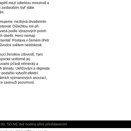
apětí mezi odlehlou minulostí a
i zastaralým, byť stále
ím.
znamujeme, nezbývá divadelním
ovat. Důležitou roli při
covaná podle výrazových poloh.
h obešli. Herci nemají
komentář. Postava v černém (Petr
ůvodce světem nelidskosti.
ucí ženskou citovostí, Yaro
jnické uniformě jej
uvami (zčásti německý a
h tématu. Ukřižování a stigmata
odařilo vytvořit efektní
uálních významových asociací,
ce zaslouží pozornost.
:00, SO-NE dvě hodiny před představením