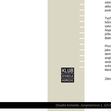
odvo
aktu
podm
Tvoř
tvůr
vytv
Napr
příl
Bláh
Proc
jako
demo
angl
sest
scén
kter
Zden
Divadlo Komedie, Jungmannova 1, 110 0