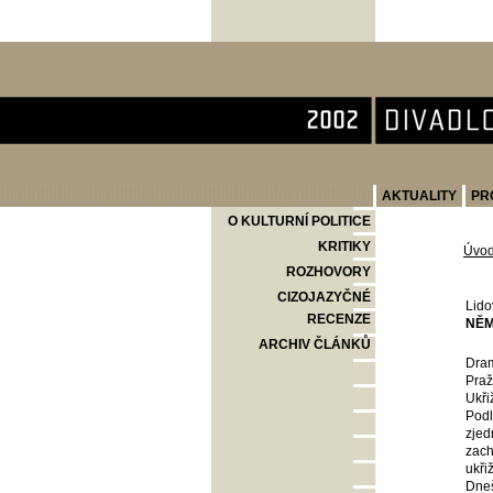
Divadlo Komedie
AKTUALITY
PR
O KULTURNÍ POLITICE
KRITIKY
Úvo
ROZHOVORY
CIZOJAZYČNÉ
Lido
RECENZE
NĚM
ARCHIV ČLÁNKŮ
Dram
Praž
Ukři
Podl
zjed
zach
ukři
Dneš