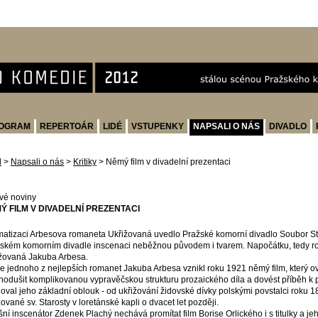
OGRAM
REPERTOÁR
LIDÉ
VSTUPENKY
NAPSALI O NÁS
DIVADLO
d
>
Napsali o nás
>
Kritiky
>
Němý film v divadelní prezentaci
vé noviny
Ý FILM V DIVADELNÍ PREZENTACI
atizaci Arbesova romaneta Ukřižovaná uvedlo Pražské komorní divadlo Soubor St
ském komorním divadle inscenaci neběžnou původem i tvarem. Napočátku, tedy r
žovaná Jakuba Arbesa.
e jednoho z nejlepších romanet Jakuba Arbesa vznikl roku 1921 němý film, který 
nodušit komplikovanou vypravěčskou strukturu prozaického díla a dovést příběh 
oval jeho základní oblouk - od ukřižování židovské dívky polskými povstalci roku 
žované sv. Starosty v loretánské kapli o dvacet let později.
ní inscenátor Zdenek Plachý nechává promítat film Borise Orlického i s titulky a j