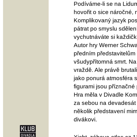
Podíváme-li se na Lidu
hovořit o sice náročné, 
Komplikovaný jazyk post
pátrat po smyslu sdělen
vychutnáváte si každičké
Autor hry Werner Schwab
předním představitelům
všudypřítomná smrt. Na
vraždě. Ale právě brutal
jako ponurá atmosféra 
figurami jsou příznačn
Hra měla v Divadle Kome
za sebou na devadesát r
několik představení mi
divákovi.