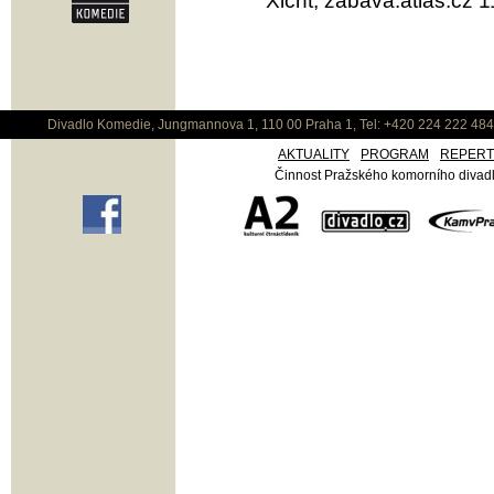
Xicht, zábava.atlas.cz 
Divadlo Komedie, Jungmannova 1, 110 00 Praha 1, Tel: +420 224 222 48
AKTUALITY
PROGRAM
REPER
Činnost Pražského komorního divadla