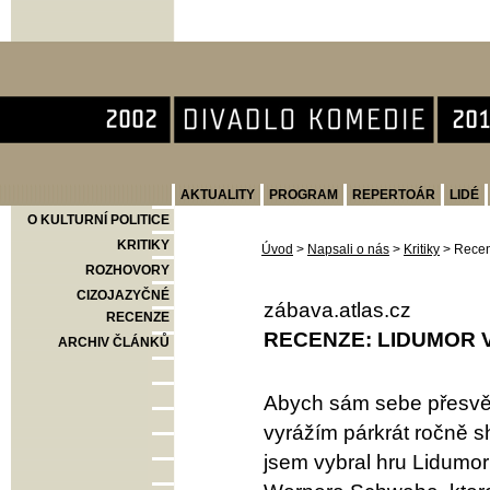
Divadlo Komedie
AKTUALITY
PROGRAM
REPERTOÁR
LIDÉ
O KULTURNÍ POLITICE
KRITIKY
Úvod
>
Napsali o nás
>
Kritiky
>
Recen
ROZHOVORY
CIZOJAZYČNÉ
zábava.atlas.cz
RECENZE
RECENZE: LIDUMOR 
ARCHIV ČLÁNKŮ
Abych sám sebe přesvědč
vyrážím párkrát ročně s
jsem vybral hru Lidumo