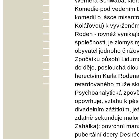
Wernera Schwaba, ktero
Komedie pod vedením Du
komedií o lásce misantr
Kolářovou) k vyvrženém
Roden - rovněž vynikají
společnosti, je zlomysl
obyvatel jednoho činžo
Zpočátku působí Lidumor
do děje, poslouchá dlo
herectvím Karla Rodena,
retardovaného muže sku
Psychoanalytická zpověď
opovrhuje, vztahu k pěs
divadelním zážitkům, j
zdatně sekunduje malom
Zahálka): povrchní man
pubertální dcery Desiré