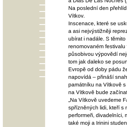
a Dias De Las Noches (2
Na poslední den přehlíd
Vítkov.
Inscenace, které se usk
a asi nejvýstižněji repr
ubírat i nadále. S těmit
renomovaném festivalu 
působivou výpovědí nejen
tom jak daleko se posun
Evropě od doby pádu žel
napovídá – přináší snah
památníku na Vítkově s
na Vítkově bude začínat
„Na Vítkově uvedeme Fab
spřízněných lidi, kteří s
performeři, divadelníci, 
také moji a Irinini studen