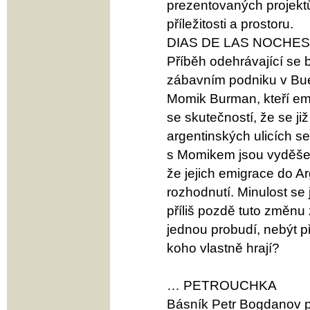
prezentovaných projektů
příležitosti a prostoru.
DIAS DE LAS NOCHES
Příběh odehrávající se
zábavním podniku v Buen
Momik Burman, kteří em
se skutečností, že se j
argentinských ulicích s
s Momikem jsou vyděšen
že jejich emigrace do A
rozhodnutí. Minulost se j
příliš pozdě tuto změnu 
jednou probudí, nebýt p
koho vlastně hrají?
… PETROUCHKA
Básník Petr Bogdanov pí