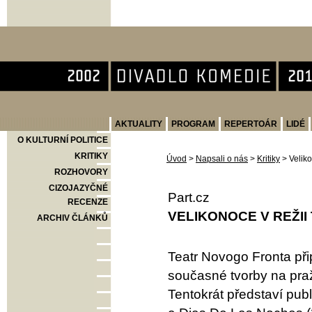
Divadlo Komedie
AKTUALITY
PROGRAM
REPERTOÁR
LIDÉ
O KULTURNÍ POLITICE
KRITIKY
Úvod
>
Napsali o nás
>
Kritiky
>
Velik
ROZHOVORY
CIZOJAZYČNÉ
Part.cz
RECENZE
VELIKONOCE V REŽI
ARCHIV ČLÁNKŮ
Teatr Novogo Fronta při
současné tvorby na pr
Tentokrát představí pub