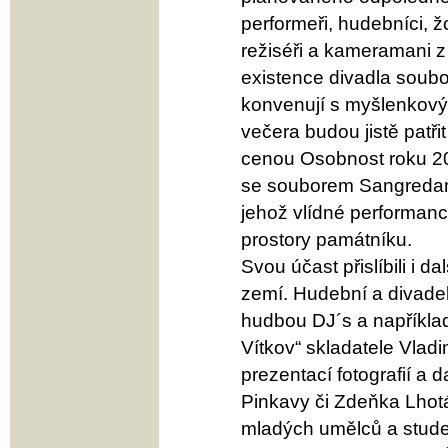
performeři, hudebníci, ž
režiséři a kameramani z
existence divadla soubo
konvenují s myšlenkový
večera budou jistě patř
cenou Osobnost roku 20
se souborem Sangredans
jehož vlídné performan
prostory památníku.
Svou účast přislíbili i d
zemí. Hudební a divadel
hudbou DJ´s a napříkla
Vítkov“ skladatele Vlad
prezentací fotografií a d
Pinkavy či Zdeňka Lhot
mladých umělců a stude