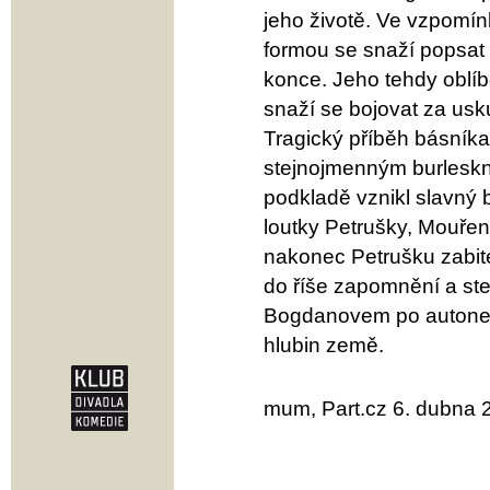
jeho životě. Ve vzpomín
formou se snaží popsat t
konce. Jeho tehdy oblí
snaží se bojovat za us
Tragický příběh básník
stejnojmenným burleskn
podkladě vznikl slavný b
loutky Petrušky, Mouřen
nakonec Petrušku zabit
do říše zapomnění a st
Bogdanovem po autoneh
hlubin země.
mum, Part.cz 6. dubna 