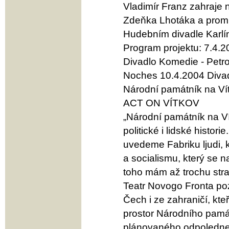
Vladimír Franz zahraje n
Zdeňka Lhotáka a promít
Hudebním divadle Karlí
Program projektu: 7.4.
Divadlo Komedie - Petr
Noches 10.4.2004 Diva
Národní památník na Vít
ACT ON VÍTKOV
„Národní památník na Vít
politické i lidské histor
uvedeme Fabriku ljudi, kt
a socialismu, který se n
toho mám až trochu stra
Teatr Novogo Fronta po
Čech i ze zahraničí, kte
prostor Národního památ
plánovaného odpoledne 