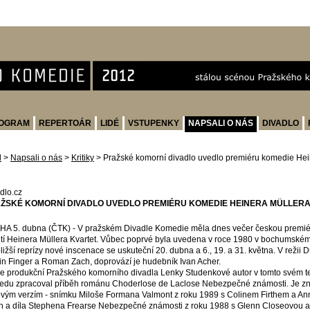
OGRAM
REPERTOÁR
LIDÉ
VSTUPENKY
NAPSALI O NÁS
DIVADLO
d
>
Napsali o nás
>
Kritiky
>
Pražské komorní divadlo uvedlo premiéru komedie Hei
dlo.cz
ŽSKÉ KOMORNÍ DIVADLO UVEDLO PREMIÉRU KOMEDIE HEINERA MÜLLER
A 5. dubna (ČTK) - V pražském Divadle Komedie měla dnes večer českou premié
etí Heinera Müllera Kvartet. Vůbec poprvé byla uvedena v roce 1980 v bochumském 
ližší reprízy nové inscenace se uskuteční 20. dubna a 6., 19. a 31. května. V režii D
in Finger a Roman Zach, doprovází je hudebník Ivan Acher.
e produkční Pražského komorního divadla Lenky Studenkové autor v tomto svém te
edu zpracoval příběh románu Choderlose de Laclose Nebezpečné známosti. Je z
ovým verzím - snímku Miloše Formana Valmont z roku 1989 s Colinem Firthem a An
ch a díla Stephena Frearse Nebezpečné známosti z roku 1988 s Glenn Closeovou