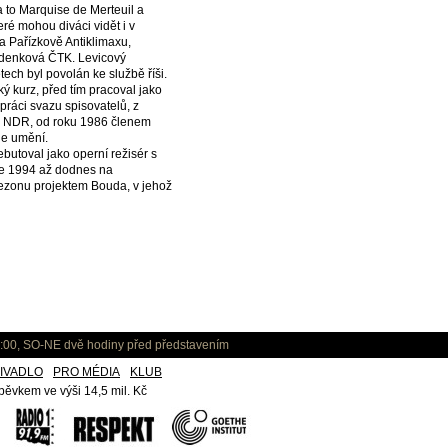
 to Marquise de Merteuil a
ré mohou diváci vidět i v
 Pařízkově Antiklimaxu,
udenková ČTK. Levicový
tech byl povolán ke službě říši.
ý kurz, před tím pracoval jako
práci svazu spisovatelů, z
v NDR, od roku 1986 členem
ie umění.
butoval jako operní režisér s
oce 1994 až dodnes na
sezonu projektem Bouda, v jehož
:00, SO-NE dvě hodiny před představením
IVADLO
PRO MÉDIA
KLUB
ěvkem ve výši 14,5 mil. Kč