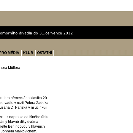
PRO MÉDIA
KLUB
OSTATNÍ
nera Müllera
A
ru hra německého klasika 20.
divadle v režii Petera Zadeka.
ušana D. Pařízka v ní účinkují
xtu z naprosto odlišného úhlu
námý hlavně díky dvěma
nette Beningovou v hlavních
 a Johnem Malkovichem.