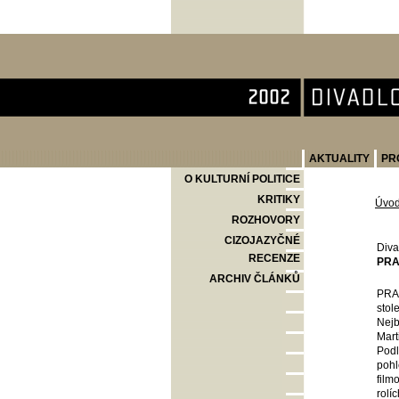
Divadlo Komedie
AKTUALITY
PR
O KULTURNÍ POLITICE
KRITIKY
Úvo
ROZHOVORY
CIZOJAZYČNÉ
Diva
RECENZE
PRA
ARCHIV ČLÁNKŮ
PRAH
stol
Nejb
Mart
Podl
pohl
film
rolí