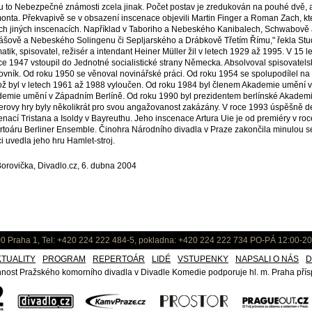
u to Nebezpečné známosti zcela jinak. Počet postav je zredukován na pouhé dvě, a
onta. Překvapivě se v obsazení inscenace objevili Martin Finger a Roman Zach, kte
ch jiných inscenacích. Například v Taboriho a Nebeského Kanibalech, Schwabově a
ášově a Nebeského Solingenu či Sepljarského a Drábkově Třetím Římu," řekla St
atik, spisovatel, režisér a intendant Heiner Müller žil v letech 1929 až 1995. V 15 le
ce 1947 vstoupil do Jednotné socialistické strany Německa. Absolvoval spisovatelsk
ovník. Od roku 1950 se věnoval novinářské práci. Od roku 1954 se spolupodílel na 
ž byl v letech 1961 až 1988 vyloučen. Od roku 1984 byl členem Akademie umění 
emie umění v Západním Berlíně. Od roku 1990 byl prezidentem berlínské Akadem
erovy hry byly několikrát pro svou angažovanost zakázány. V roce 1993 úspěšně de
enací Tristana a Isoldy v Bayreuthu. Jeho inscenace Artura Uie je od premiéry v r
rtoáru Berliner Ensemble. Činohra Národního divadla v Praze zakončila minulou 
i uvedla jeho hru Hamlet-stroj.
 Borovička, Divadlo.cz, 6. dubna 2004
0 Praha 1, Tel: +420 224 222 484-5, pokladna: +420 224 222 734 PO-PÁ 12:00-20
KTUALITY
PROGRAM
REPERTOÁR
LIDÉ
VSTUPENKY
NAPSALI O NÁS
D
nost Pražského komorního divadla v Divadle Komedie podporuje hl. m. Praha přísp