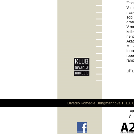
"Jso
Valm
naši
Tobi
dram
V ro
knih
něho
Akad
Müll
insc
repe
rámc
Jiří
Divadlo Komedie, Jungmannova 1, 110 0
A
Čin