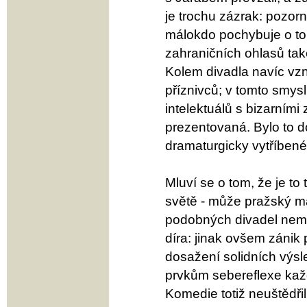
je trochu zázrak: pozorn
málokdo pochybuje o to
zahraničních ohlasů ta
Kolem divadla navíc vzn
příznivců; v tomto smys
intelektuálů s bizarním
prezentovaná. Bylo to d
dramaturgicky vytříbené 
Mluví se o tom, že je to
světě - může pražský mag
podobných divadel nemá
díra: jinak ovšem zánik
dosažení solidních výsl
prvkům sebereflexe kaž
Komedie totiž neuštědři