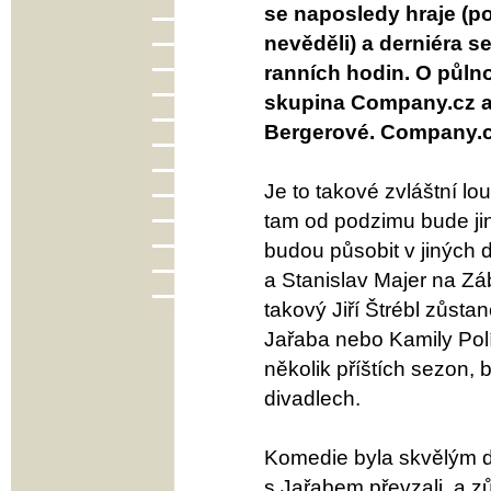
se naposledy hraje (p
nevěděli) a derniéra s
ranních hodin. O půlno
skupina Company.cz a
Bergerové. Company.cz 
Je to takové zvláštní lo
tam od podzimu bude jin
budou působit v jiných
a Stanislav Majer na Záb
takový Jiří Štrébl zůsta
Jařaba nebo Kamily Polí
několik příštích sezon,
divadlech.
Komedie byla skvělým d
s Jařabem převzali, a z