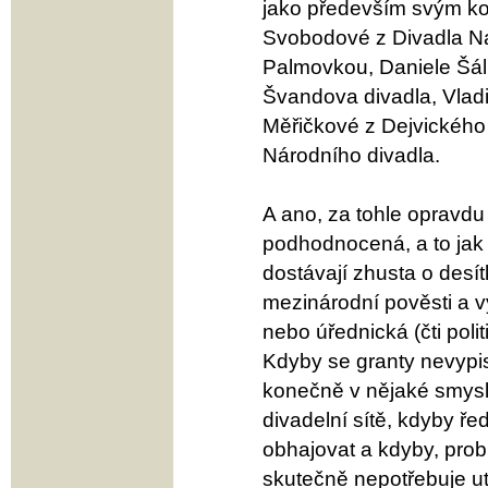
jako především svým ko
Svobodové z Divadla Na 
Palmovkou, Daniele Šál
Švandova divadla, Vlad
Měřičkové z Dejvického 
Národního divadla.
A ano, za tohle opravdu
podhodnocená, a to jak 
dostávají zhusta o desí
mezinárodní pověsti a 
nebo úřednická (čti poli
Kdyby se granty nevypis
konečně v nějaké smysl
divadelní sítě, kdyby ře
obhajovat a kdyby, pro
skutečně nepotřebuje u