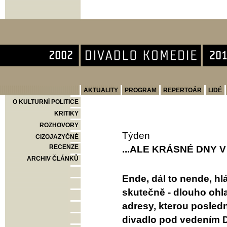
Divadlo Komedie
AKTUALITY
PROGRAM
REPERTOÁR
LIDÉ
O KULTURNÍ POLITICE
KRITIKY
ROZHOVORY
Týden
CIZOJAZYČNÉ
RECENZE
...ALE KRÁSNÉ DNY 
ARCHIV ČLÁNKŮ
Ende, dál to nende, hl
skutečně - dlouho ohl
adresy, kterou posled
divadlo pod vedením D