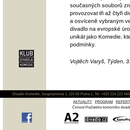
současných souborů zru
provozovat tři až čtyři
a osvíceně vybraným ved
divadlo na evropské úro
unikát jako Komedie, kt
podmínky.
Vojtěch Varyš, Týden, 
Divadlo Komedie, Jungmannova 1, 110 00 Praha 1, Tel: +420 224 222 48
AKTUALITY
PROGRAM
REPER
Činnost Pražského komorního divadla