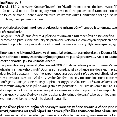
inu Fingerovi?
Polívka říká, že si vytrvalým navštěvováním Divadla Komedie roli doslova „vyseděl”
o, že nás zná dost dobře na to, aby Martinovi i mně, respektive celé Komedii mohl n
ně to, co se stane Rozhněvanému muži, ve kterém vidím Handkeho alter ego, na 
 rozdává, musí je umět i přijímat.
probíhalo zkoušení - měl jste „rozkreslené mizanscény”, anebo jste témata tex
i při zkoušení?
 obvykle. Pečlivě jsme četli text, překlad revidovali a hru rozebírali do nekonečna
lý měsíc od první čtené zkoušky do premiéry. Většinou je v takových případech do
adně. Už při čtení se pak rodí první konkrétní situace a obrazy. Byli jsme trpěliví, vypl
 lety jste si v jakémsi článku vytkl něco jako desatero anebo vlastní Dogma 95,
? Například s tehdy zapovězenými projekcemi jste už pracoval... Ale o to tu asi
atero” divadla, jak ho vnímáte dnes?
malý manifest se jmenoval „Předsevzetí 2005”. Byla to jednak pocta Thomasi Vinter
adatelům filmařského „hnutí” Dogma 95, jednak střízlivá bilance mé dosavadní prá
 dodržování desatera – nesmíte zapomenout na poslední z předsevzetí: „Budu si v
dy potvrzuje pravidlo.” Většinu z vytčených úvah jsme v posledních sedmi letech v 
edně, jindy jsme je sebeironicky popírali, nikdy jsme však nedodržovali veškerá po
rát formulovaných postupů považuji stále za podstatnou. Musím dokonce říct, že, z
eka nejsme na konci vytyčené cesty. A ještě musím dodat, že jsem tenkrát nepočítal 
” otiskne. Honzovi Dědkovi i celé redakci ještě jednou děkuji. A také se omlouvám:
 víc mne baví, jakou to vyvinulo vlastní dynamiku.
jsme těsně před smutným předčasným koncem vašeho divadla a všech jeho ins
nitivní, nebudete alespoň nějaké inscenace přenášet anebo dohrávat někde jin
d uvažoval o dalším uvádění jeho inscenací Petrolejové lampy, Weissenstein a Leg