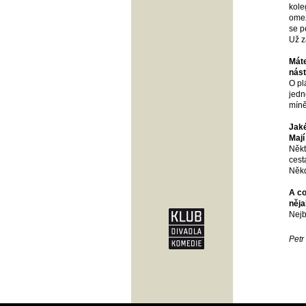
kole
omez
se p
Už z
Máte
nás
O pl
jedn
míně
Jaké
Mají
Někt
cest
Někd
A co
něja
Nejb
Petr