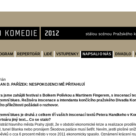
OGRAM
REPERTOÁR
LIDÉ
VSTUPENKY
NAPSALI O NÁS
DIVADLO
rián
AN D. PAŘÍZEK: NESPOKOJENCI MĚ PŘITAHUJÍ
a jsme zahájili festival s Bolkem Polívkou a Martinem Fingerem, s inscenací 
emní blues. Režiséra inscenace a intendanta končícího pražského Divadla Ko
této příležitosti požádali o rozhovor.
emní blues je druhá z celkem tří vašich inscenací textů Petera Handkeho v Ko
rtoáru jiný text... Co se stalo?
strát hlavního města Prahy zjistil, že v období ekonomické krize a realizace prodě
, tunel Blanka nebo pronájem Škodova paláce musí šetřit. Nevím, jestli plošné sn
pěvků o cca 6 procent město v roce 2011 ekonomicky spasilo. Oznámení krácení ro