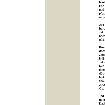
Mart
Pan 
došl
přes
rány
Jak 
herc
Jako
nece
důkl
Před
dnes
„des
Můj 
zakl
týče
mnoh
důsl
tenk
zdal
2005
O to
Teď 
defi
Davi