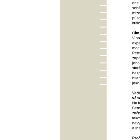
dne 
sobě
mize
půso
krit
Čím 
V po
expe
mode
Pete
zapo
jeho
star
bezp
bila
jako
Vedl
vám 
Na t
Bern
začn
tako
nevy
a in
Proč