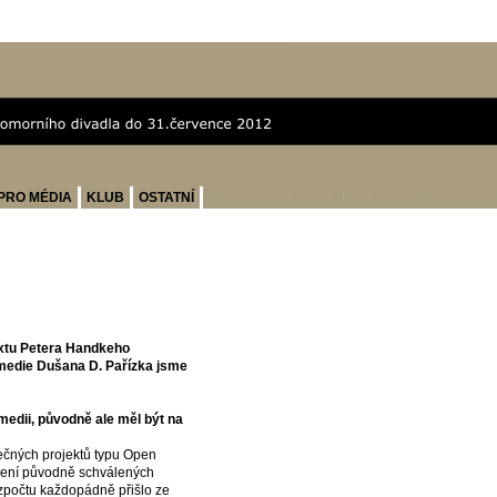
PRO MÉDIA
KLUB
OSTATNÍ
textu Petera Handkeho
medie Dušana D. Pařízka jsme
medii, původně ale měl být na
lečných projektů typu Open
ížení původně schválených
zpočtu každopádně přišlo ze