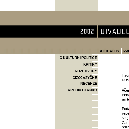
Divadlo Komedie
AKTUALITY
PR
O KULTURNÍ POLITICE
KRITIKY
ROZHOVORY
Had
CIZOJAZYČNÉ
DUŠ
RECENZE
ARCHIV ČLÁNKŮ
Včer
Podz
při 
Podz
repe
Magi
Card
přís