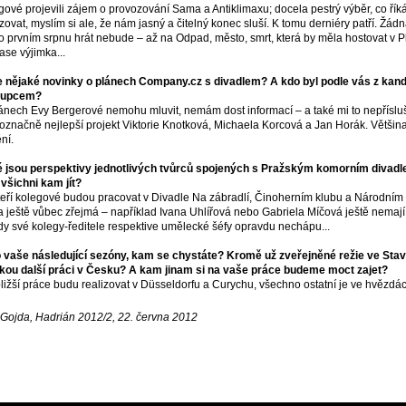
gové projevili zájem o provozování Sama a Antiklimaxu; docela pestrý výběr, co ří
ovat, myslím si ale, že nám jasný a čitelný konec sluší. K tomu derniéry patří. Žá
o prvním srpnu hrát nebude – až na Odpad, město, smrt, která by měla hostovat v Plz
ase výjimka...
 nějaké novinky o plánech Company.cz s divadlem? A kdo byl podle vás z kan
tupcem?
ánech Evy Bergerové nemohu mluvit, nemám dost informací – a také mi to nepřísluš
označně nejlepší projekt Viktorie Knotková, Michaela Korcová a Jan Horák. Většin
ní.
 jsou perspektivy jednotlivých tvůrců spojených s Pražským komorním divadl
 všichni kam jít?
eří kolegové budou pracovat v Divadle Na zábradlí, Činoherním klubu a Národním 
a ještě vůbec zřejmá – například Ivana Uhlířová nebo Gabriela Míčová ještě nemají
y své kolegy-ředitele respektive umělecké šéfy opravdu nechápu...
 vaše následující sezóny, kam se chystáte? Kromě už zveřejněné režie ve Stav
kou další práci v Česku? A kam jinam si na vaše práce budeme moct zajet?
ližší práce budu realizovat v Düsseldorfu a Curychu, všechno ostatní je ve hvězdác
 Gojda, Hadrián 2012/2, 22. června 2012