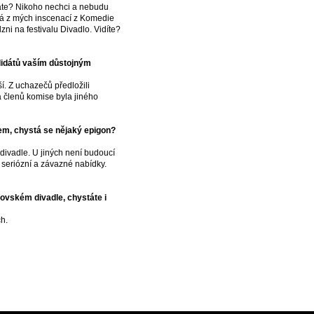
káte? Nikoho nechci a nebudu
dná z mých inscenací z Komedie
ni na festivalu Divadlo. Vidíte?
didátů vaším důstojným
í. Z uchazečů předložili
a členů komise byla jiného
em, chystá se nějaký epigon?
divadle. U jiných není budoucí
 seriózní a závazné nabídky.
ovském divadle, chystáte i
h.