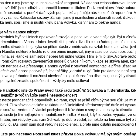
na den a my jsme byli nuceni okamžitě reagovat. Nákladnou celosouborovou insce
 nevěděli” jsme odložili a nahradili komorním titulem Podzemní blues téhož autora.
rně hospodaří s penězi daňových poplatníků a přiměje nás ke změně repertoáru. 
bivý rámec Rakouské sezony. Zahájili jsme ji manifestem a ukončili sebekritickou re
ická není, spíš jsme si pustili k tělu pana Polívku, který nám to pěkně nandal.
je vám Handke blízký?
sledních čtyřiceti letech opakovaně rozvíjel a posouval divadelní jazyk. Byl a zůst
rimentátorem. V posledních desetiletích prošlo divadlo celou řadou pokusů o nale
rního divadelního jazyka se přitom často zaměřovalo na vztah herce a diváka, jeviště
r Handke některé z těchto reforem přímo inspiroval, jiným zase po letech poslouži
míná, že Handke sám sebe nebere tak úplně vážně. I tím je mi blízký. A právě proto
 ironickými rozklady zavedených modelů divadelní komunikace se skrývá apel, který
ších her zdaleka přesahuje. Handke vyzývá k otevřené konfrontaci a přímé účasti k
ečné vzdálenosti pasivně přijímat zážitky „z druhé ruky“. Tato proklamace není neg
ncovat a přehodnotit možnost otevřeného společenského diskursu, o který by divad
 pomyslné zrcadlo společnosti – vždycky mělo usilovat.
e Handkeho jste do Prahy uvedl také řadu textů W. Schwaba a T. Bernharda, kdo 
nejblíž? (Proč uvádíte samé nespokojence?)
o nelze jednoznačně odpovědět. Po ránu, když se ještě cítím být ve své kůži, je mi 
hard. Filozofovat o etickém rozkladu naší kolektivní středoevropské duše mi vyhovu
e smrákat, vedou mě vlastní pochybnosti k úvahám o smyslu a nesmyslu divadla – 
vé cestě je tím nejlepším souputníkem Handke. V noci, když to začne vypadat, že se
hrabu, mě vždycky zachrání Schwab: je dobré vědět, že někdo na tom může být o tol
spirující. (Asi jsem sám dost velký nespokojenec, a proto mne ostatní nespokojenci tol
 jste pro inscenaci Podzemní blues přizval Bolka Polívku? Má být svým odliš