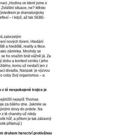
naci „Hodina ve které jsme o
 Zvláštní situace, ne? Město
Výsledkem je dramaturgicky
flexí – i když, až tak SEBE-
ává zatvrzelým
zení nových forem. Hledání
 a hlediště, reality a fikce.
l jako záminka. Mnohdy se
 se ho snažím brát vážně já. Za
 dobu a kontext vzniku i jeho
aždého, komu už nestačí jen z
ací divadla. Naopak: je výzvou
lo coby živý organismus – a
z té nespokojené trojice je
nejbližší nejspíš Thomas
je za bílého dne. Jakmile se
jinými slovy do prdele. Na
 z té chandry už nikdy
ik hůř, a přitom je tak zábavný
ik přitahují.)
ným druhem herectví protiváhou