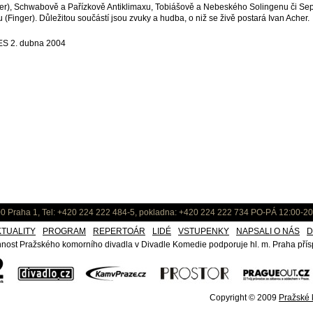
er), Schwabově a Pařízkově Antiklimaxu, Tobiášově a Nebeského Solingenu či Sep
 (Finger). Důležitou součástí jsou zvuky a hudba, o niž se živě postará Ivan Acher.
ES 2. dubna 2004
0 Praha 1, Tel: +420 224 222 484-5, pokladna: +420 224 222 734 PO-PÁ 12:00-20
KTUALITY
PROGRAM
REPERTOÁR
LIDÉ
VSTUPENKY
NAPSALI O NÁS
D
nost Pražského komorního divadla v Divadle Komedie podporuje hl. m. Praha přísp
Copyright © 2009
Pražské k