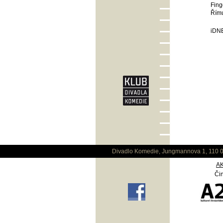
Fing
Římu
iDN
Divadlo Komedie, Jungmannova 1, 110 0
A
Čin