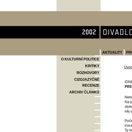
Divadlo Komedie
AKTUALITY
PR
O KULTURNÍ POLITICE
KRITIKY
Úvo
ROZHOVORY
CIZOJAZYČNÉ
iDN
RECENZE
PRE
ARCHIV ČLÁNKŮ
Nebe
Na p
stol
něj 
Poče
insc
Ty m