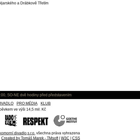
ljarského a Drábkově Třetím
:00, SO-NE dvě hodiny před představením
IVADLO
PRO MÉDIA
KLUB
ěvkem ve výši 14,5 mil. Kč
omorní divadlo,s.r.o.
všechna práva vyhrazena
Created by Tomáš Marek - TMsoft
|
W3C
|
CSS