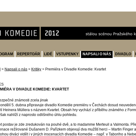
OGRAM
REPERTOÁR
LIDÉ
VSTUPENKY
NAPSALI O NÁS
DIVADLO
d
>
Napsali o nás
>
Kritiky
>
Premiéra v Divadle Komedie: Kvartet
ES
MIÉRA V DIVADLE KOMEDIE: KVARTET
zpečné známosti zcela jinak
ondělí 5. dubna připravuje divadlo Komedie premiéru v Čechách dosud neuveden
etí Heinera Müllera s názvem Kvartet. Obsah hry vychází z příběhu známého z Form
však nahlíží z naprosto odlišného úhlu pohledu.
t postav je zde zredukován na pouhé dvě, a to madamme Merteuil a Valmonta. Pře
enace režírované Dušanem D. Pařízkem objevují dva mužští herci – Martin Finger
ohou diváci vidět i v jiných inscenacích divadla Komedie – např. v Taboriho a Neb