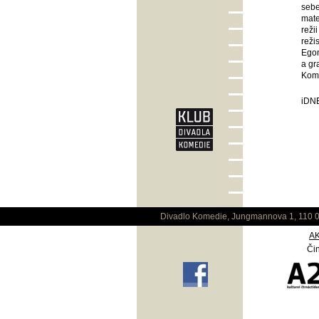
sebe
mate
reži
reži
Egon
a gr
Kome
iDNE
Divadlo Komedie, Jungmannova 1, 110 0
A
Čin