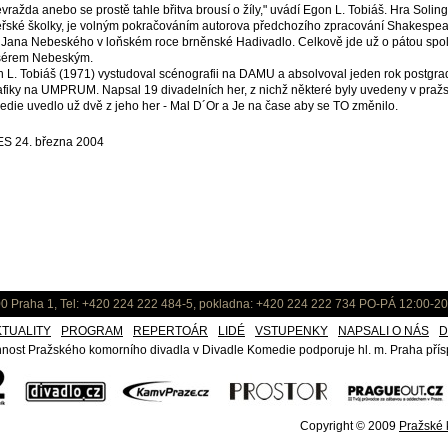
vražda anebo se prostě tahle břitva brousí o žíly," uvádí Egon L. Tobiáš. Hra Soling
řské školky, je volným pokračováním autorova předchozího zpracování Shakespear
i Jana Nebeského v loňském roce brněnské Hadivadlo. Celkově jde už o pátou spol
sérem Nebeským.
 L. Tobiáš (1971) vystudoval scénografii na DAMU a absolvoval jeden rok postgradu
afiky na UMPRUM. Napsal 19 divadelních her, z nichž některé byly uvedeny v praž
die uvedlo už dvě z jeho her - Mal D´Or a Je na čase aby se TO změnilo.
S 24. března 2004
0 Praha 1, Tel: +420 224 222 484-5, pokladna: +420 224 222 734 PO-PÁ 12:00-20
KTUALITY
PROGRAM
REPERTOÁR
LIDÉ
VSTUPENKY
NAPSALI O NÁS
D
nost Pražského komorního divadla v Divadle Komedie podporuje hl. m. Praha přísp
Copyright © 2009
Pražské k