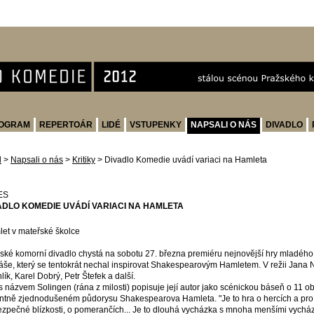
OGRAM
REPERTOÁR
LIDÉ
VSTUPENKY
NAPSALI O NÁS
DIVADLO
d
>
Napsali o nás
>
Kritiky
>
Divadlo Komedie uvádí variaci na Hamleta
ES
ADLO KOMEDIE UVÁDÍ VARIACI NA HAMLETA
et v mateřské školce
ské komorní divadlo chystá na sobotu 27. března premiéru nejnovější hry mladéh
áše, který se tentokrát nechal inspirovat Shakespearovým Hamletem. V režii Jana 
lík, Karel Dobrý, Petr Štefek a další.
s názvem Solingen (rána z milosti) popisuje její autor jako scénickou báseň o 11 ob
ntně zjednodušeném půdorysu Shakespearova Hamleta. "Je to hra o hercích a pro 
zpečné blízkosti, o pomerančích... Je to dlouhá vycházka s mnoha menšími vychá