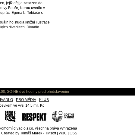
en, jejíž děj je zasazen do
ovy Bouře, kterou uvedlo v
upráci Egona L. Tobiáše s
álního studia knižní ilustrace
ských divadlech. Divadlo
:00, SO-NE dvě hodiny před představením
IVADLO
PRO MÉDIA
KLUB
ěvkem ve výši 14,5 mil. Kč
omorní divadlo,s.r.o.
všechna práva vyhrazena
Created by Tomáš Marek - TMsoft
|
W3C
|
CSS