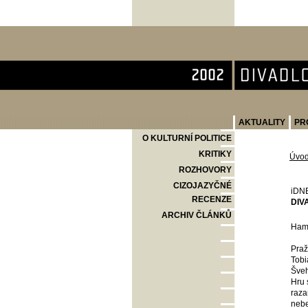
Divadlo Komedie
AKTUALITY
PR
O KULTURNÍ POLITICE
KRITIKY
Úvo
ROZHOVORY
CIZOJAZYČNÉ
iDN
RECENZE
DIV
ARCHIV ČLÁNKŮ
Haml
Praž
Tobi
Šveh
Hru 
raza
nebe