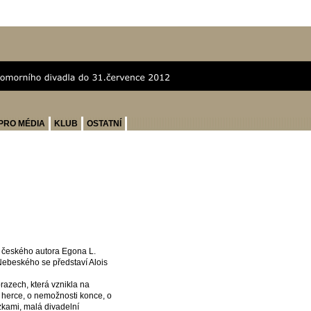
PRO MÉDIA
KLUB
OSTATNÍ
o českého autora Egona L.
Nebeského se představí Alois
razech, která vznikla na
herce, o nemožnosti konce, o
zkami, malá divadelní