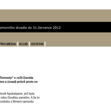
PRO MÉDIA
KLUB
OSTATNÍ
Temnoty“ v režii Davida
omo a (snad) právě proto se
lově Apokalypse, jež byla
 nitra člověka samého. A že to
ž podobu s filmem opravdu