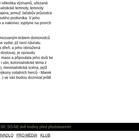
ed několika významů, uřezané
alistické temnoty, temnoty
 Majera, jemuž Jařabův průvodce
svého protivníka. V jeho
u a nakonec vyplyne na povrch
 samozvaným králem domorodců
 vydal, již není návratu.
a dřeň, a jeho obnažená
 doslova), je opravdu
ho maso a připoutala jeho duši ke
 i vás, kolonialistické téma z
, minimalistická scéna, jejíž
výkony ostatních herců - Marek
lí…) ve vás budou doznívat ještě
:00, SO-NE dvě hodiny před představením
IVADLO
PRO MÉDIA
KLUB