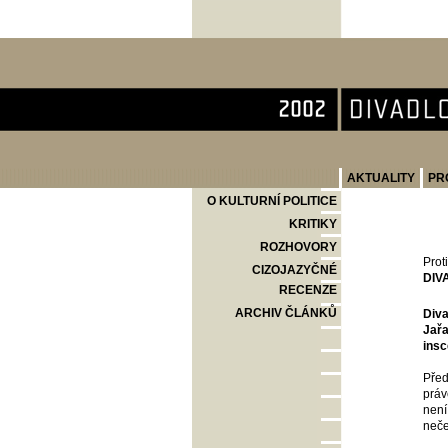
Divadlo Komedie
AKTUALITY
PR
O KULTURNÍ POLITICE
KRITIKY
ROZHOVORY
Prot
CIZOJAZYČNÉ
DIV
RECENZE
ARCHIV ČLÁNKŮ
Diva
Jařa
insc
Před
práv
není
neče