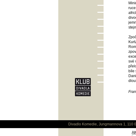
Mini
ruce
afri
divo
jemn
stej
Zpoč
Kurt
Roma
zpov
exce
své 
přel
bíle
Dani
dlou
Fran
Divadlo Komedie, Jungmannova 1, 110 0
A