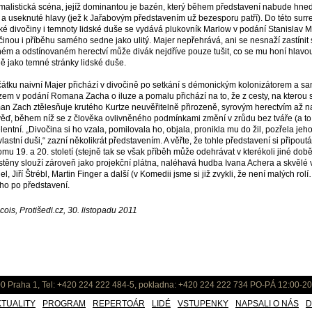
malistická scéna, jejíž dominantou je bazén, který během představení nabude hn
 a useknuté hlavy (jež k Jařabovým představením už bezesporu patří). Do této surre
cké divočiny i temnoty lidské duše se vydává plukovník Marlow v podání Stanislav
činou i příběhu samého sedne jako ulitý. Majer nepřehrává, ani se nesnaží zastínit 
ém a odstínovaném herectví může divák nejdříve pouze tušit, co se mu honí hlavo
ně jako temné stránky lidské duše.
átku naivní Majer přichází v divočině po setkání s démonickým kolonizátorem a
zem v podání Romana Zacha o iluze a pomalu přichází na to, že z cesty, na kterou se
n Zach ztělesňuje krutého Kurtze neuvěřitelně přirozeně, syrovým herectvím až n
ěď, během níž se z člověka ovlivněného podmínkami změní v zrůdu bez tváře (a to
lentní. „Divočina si ho vzala, pomilovala ho, objala, pronikla mu do žil, pozřela je
vlastní duši,“ zazní několikrát představením. A věřte, že tohle představení si připoutá
omu 19. a 20. století (stejně tak se však příběh může odehrávat v kterékoli jiné době)
 stěny slouží zároveň jako projekční plátna, naléhavá hudba Ivana Achera a skvělé 
el, Jiří Štrébl, Martin Finger a další (v Komedii jsme si již zvykli, že není malých ro
ho po představení.
cois, Protišedi.cz, 30. listopadu 2011
0 Praha 1, Tel: +420 224 222 484-5, pokladna: +420 224 222 734 PO-PÁ 12:00-20
KTUALITY
PROGRAM
REPERTOÁR
LIDÉ
VSTUPENKY
NAPSALI O NÁS
D