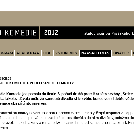
OGRAM
REPERTOÁR
LIDÉ
VSTUPENKY
NAPSALI O NÁS
DIVADLO
išedi.cz
ADLO KOMEDIE UVEDLO SRDCE TEMNOTY
dlo Komedie jde pomalu do finále. V pořadí druhá premiéra této sezóny „Srdce 
ba jako by dávala tušit, že samotné divadlo si je svého konce velmi dobře věd
enace ubírají tímto směrem.
stavení na motivy novely Josepha Conrada Srdce temnoty, čerpá inspiraci v Coppo
ě touto knihou inspirována se zaobírá cestou člověka do nitra divočiny, potažmo do
 obrázek nijak uhlazený a romantický, je jasné hned od samotného začátku, i kdy
kejte.