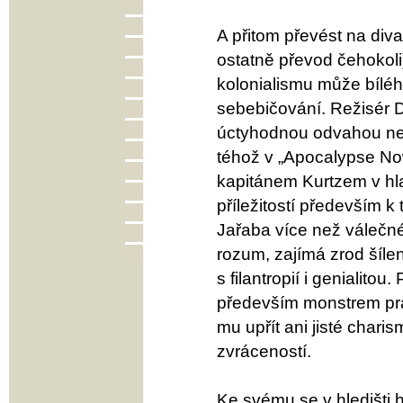
A přitom převést na di
ostatně převod čehokoli
kolonialismu může bílé
sebebičování. Režisér 
úctyhodnou odvahou ne
téhož v „Apocalypse N
kapitánem Kurtzem v hla
příležitostí především k
Jařaba více než válečné
rozum, zajímá zrod šílen
s filantropií i genialit
především monstrem práv
mu upřít ani jisté charis
zvráceností.
Ke svému se v hledišti 