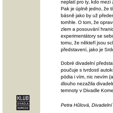
neplatí pro ty, kdo mez
Pak je úplně jedno, že 
básně jako by už předem 
tomhle. O tom, že opra
zlem a posouvání hranic
experimentátory se seb
tomu, že někteří jsou sc
představení, jako je Sr
Dobré divadelní předsta
poučuje s tvrdostí autok
pódia i vím, nic nevím (
dlouho nezažila divadeln
temnoty v Divadle Komed
Petra Hůlová, Divadelní