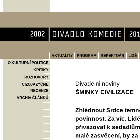
Divadlo Komedie
AKTUALITY
PROGRAM
REPERTOÁR
LIDÉ
O KULTURNÍ POLITICE
KRITIKY
ROZHOVORY
Divadelni noviny
CIZOJAZYČNÉ
RECENZE
ŠMINKY CIVILIZACE
ARCHIV ČLÁNKŮ
Zhlédnout Srdce temn
povinnost. Za víc. Lidé
přivazovat k sedadlům.
malé zasvěcení, by za 