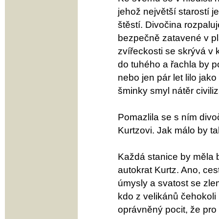
jehož největší starostí 
štěstí. Divočina rozpalu
bezpečně zatavené v pl
zvířeckosti se skrývá v
do tuhého a řachla by p
nebo jen pár let lilo ja
šminky smyl nátěr civili
Pomazlila se s ním divoč
Kurtzovi. Jak málo by t
Každá stanice by měla b
autokrat Kurtz. Ano, ce
úmysly a svatost se zle
kdo z velikánů čehokoli
oprávněný pocit, že pro 