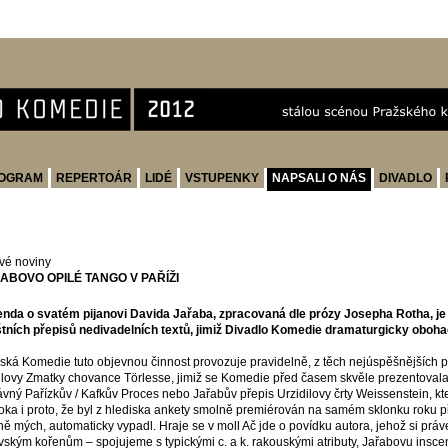
OGRAM
REPERTOÁR
LIDÉ
VSTUPENKY
NAPSALI O NÁS
DIVADLO
vé noviny
ABOVO OPILÉ TANGO V PAŘÍŽI
nda o svatém pijanovi Davida Jařaba, zpracovaná dle prózy Josepha Rotha, je 
štních přepisů nedivadelních textů, jimiž Divadlo Komedie dramaturgicky oboha
ská Komedie tuto objevnou činnost provozuje pravidelně, z těch nejúspěšnějších 
lovy Zmatky chovance Törlesse, jimiž se Komedie před časem skvěle prezentovala
vný Pařízkův / Kafkův Proces nebo Jařabův přepis Urzidilovy črty Weissenstein, kt
ka i proto, že byl z hlediska ankety smolně premiérován na samém sklonku roku 
ně mých, automaticky vypadl. Hraje se v moll Ač jde o povídku autora, jehož si pr
vským kořenům – spojujeme s typickými c. a k. rakouskými atributy, Jařabovu insce