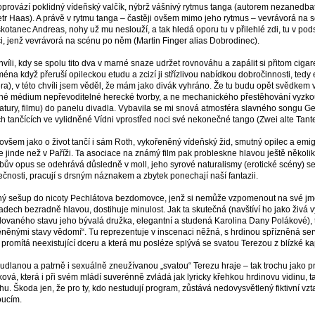
provází poklidný vídeňský valčík, nýbrž vášnivý rytmus tanga (autorem nezanedba
etr Haas). A právě v rytmu tanga – častěji ovšem mimo jeho rytmus – vevrávorá na 
skotanec Andreas, nohy už mu neslouží, a tak hledá oporu tu v přilehlé zdi, tu v p
ci, jenž vevrávorá na scénu po něm (Martin Finger alias Dobrodinec).
hvíli, kdy se spolu tito dva v marné snaze udržet rovnováhu a zapálit si přitom ciga
ména když přeruší opileckou etudu a zcizí ji střízlivou nabídkou dobročinnosti, tedy
ra), v této chvíli jsem věděl, že mám jako divák vyhráno. Že tu budu opět svědkem v
iné médium nepřevoditelné herecké tvorby, a ne mechanického přestěhování vyzk
eratury, filmu) do panelu divadla. Vybavila se mi snová atmosféra slavného songu G
ch tančících ve vylidněné Vídni vprostřed noci své nekonečné tango (Zwei alte Tant
ovšem jako o život tančí i sám Roth, vykořeněný vídeňský žid, smutný opilec a emigr
e jinde než v Paříži. Ta asociace na známý film pak probleskne hlavou ještě několikrá
bův opus se odehrává důsledně v moll, jeho syrové naturalismy (erotické scény) s
ečnosti, pracují s drsným náznakem a zbytek ponechají naší fantazii.
ný sešup do nicoty Pechlátova bezdomovce, jenž si nemůže vzpomenout na své jmé
adech bezradně hlavou, dostihuje minulost. Jak ta skutečná (navštíví ho jako živá
ovaného stavu jeho bývalá družka, elegantní a studená Karolina Dany Polákové), ta
něnými stavy vědomí“. Tu reprezentuje v inscenaci něžná, s hrdinou spřízněná serví
o promítá neexistující dceru a která mu posléze splývá se svatou Terezou z blízké ka
dlanou a patrně i sexuálně zneužívanou „svatou“ Terezu hraje – tak trochu jako pr
čková, která i při svém mládí suverénně zvládá jak lyricky křehkou hrdinovu vidinu, 
hu. Škoda jen, že pro ty, kdo nestudují program, zůstává nedovysvětlený fiktivní v
ucím.