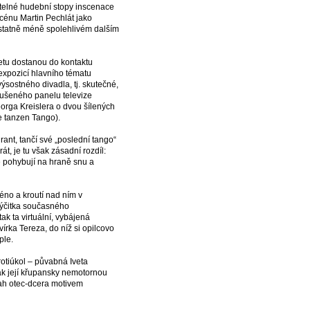
telné hudební stopy inscenace
scénu Martin Pechlát jako
odstatně méně spolehlivém dalším
retu dostanou do kontaktu
 expozicí hlavního tématu
ýsostného divadla, tj. skutečné,
oušeného panelu televize
eorga Kreislera o dvou šílených
e tanzen Tango).
ant, tančí své „poslední tango“
t, je tu však zásadní rozdíl:
e pohybují na hraně snu a
no a kroutí nad ním v
 výčitka současného
k ta virtuální, vybájená
rka Tereza, do níž si opilcovo
ple.
otiúkol – půvabná Iveta
tak její křupansky nemotornou
ztah otec-dcera motivem