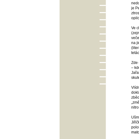
nedo
je P
ztro
opil
Ve c
(zej
veče
na j
(lit
tetá
Zde 
– kd
Jařa
skut
Vlíd
dokl
zběd
„změ
nitr
Ušmu
Jiři
polo
mato