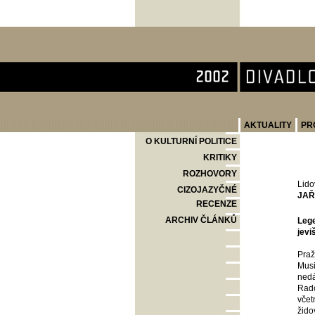
Divadlo Komedie
AKTUALITY
PR
O KULTURNÍ POLITICE
KRITIKY
ROZHOVORY
Lido
CIZOJAZYČNÉ
JAŘ
RECENZE
ARCHIV ČLÁNKŮ
Lege
jevi
Praž
Musi
nedá
Rado
včet
žido