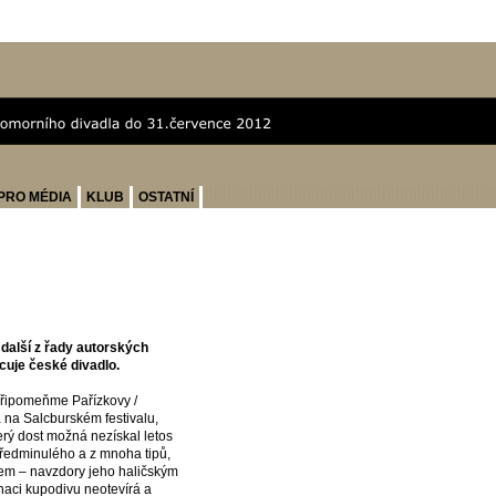
PRO MÉDIA
KLUB
OSTATNÍ
další z řady autorských
cuje české divadlo.
připomeňme Pařízkovy /
 na Salcburském festivalu,
erý dost možná nezískal letos
předminulého a z mnoha tipů,
ávem – navzdory jeho haličským
naci kupodivu neotevírá a