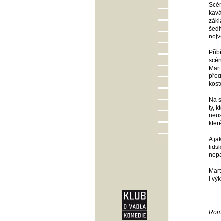
Scén
kavá
zákl
šedi
nejv
Příb
scén
Mart
před
kost
Na s
ty, 
neus
kter
A ja
lids
nepa
Mart
i vý
...
Roma