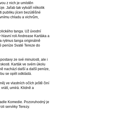
vou z nich je umístěn
je. Jařab tak vytváří několik
ti publiku jícen bezútěšné
ovnímu chladu a vichrům,
holického tanga. Už úvodní
hlavní roli Andrease Kartáka a
na rytmus tanga originálně
é peníze Svaté Tereze do
ostavy ze své minulosti, ale i
dskosti. Karták ve svém úkolu
ě nachází další a další peníze,
ibu se opět odkládá.
něj ve vlastních očích ještě činí
vrátí, umírá. Klidně a
ivadle Komedie. Pozoruhodný je
li servírky Terezy.