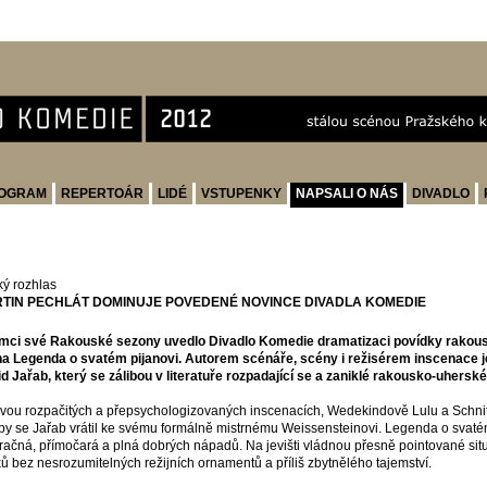
OGRAM
REPERTOÁR
LIDÉ
VSTUPENKY
NAPSALI O NÁS
DIVADLO
ý rozhlas
TIN PECHLÁT DOMINUJE POVEDENÉ NOVINCE DIVADLA KOMEDIE
mci své Rakouské sezony uvedlo Divadlo Komedie dramatizaci povídky rakou
a Legenda o svatém pijanovi. Autorem scénáře, scény i režisérem inscenace j
d Jařab, který se zálibou v literatuře rozpadající se a zaniklé rakousko-uherské
vou rozpačitých a přepsychologizovaných inscenacích, Wedekindově Lulu a Schnit
by se Jařab vrátil ke svému formálně mistrnému Weissensteinovi. Legenda o svaté
račná, přímočará a plná dobrých nápadů. Na jevišti vládnou přesně pointované sit
ů bez nesrozumitelných režijních ornamentů a příliš zbytnělého tajemství.