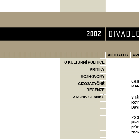
Divadlo Komedie
AKTUALITY
PR
O KULTURNÍ POLITICE
KRITIKY
ROZHOVORY
Česk
CIZOJAZYČNÉ
MAR
RECENZE
ARCHIV ČLÁNKŮ
V rá
Roth
Davi
Po d
jako
průz
znak