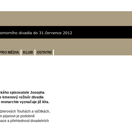
PRO MÉDIA
KLUB
OSTATNÍ
ského spisovatele Josepha
e kmenový režisér divadla
 monarchie vyznačuje již léta.
zlerových Touhách a výčitkách,
m pijanovi je podobně
uace a přehlednost divadelních