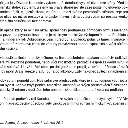
ě, jak je v Divadle Komedie zvykem, opět dominují vysoké čtvercové stěny. Před le
renský stolek s židlemi, u stěny na pravé straně jeviště zase postel hotelového poko
adních dějišť, v jejichž středu, v průhledu mezi dvěma postranními stěnami zeje pro
vé ulice, po níž se postavy a nejčastěji hlavní hrdina potácí vydán na pospas venk
ěrnějším druhům lidí bez domova.
ěh opilce, který se ocitl na okraji společnosti podbarvuje přímočarý rytmus melanc
a pozvolna plynoucí inscenace je mistrným komickým výstupem Martina Pechláta v 
ina Fingera v roli Dobrodince. Jejich předlouhá opilecky potácivá taneční variace 
znamená Kartákovu cestu do záhuby provázenou snahou splnit slib a vrátit půjčen
elní kasičky.
vé cestě za tímto heroickým činem, za tímto posledním majákem sebeúcty, potkává p
které mu nezištně pomohou, nebo vůči ztroskotanci prokáží alespoň základní míru li
tále selhává. I když každé ráno, po dni, jenž zase propil, ve své peněžence zázračn
é by mohl Svaté Tereze vrátit. Touha po alkoholu vždy nakonec zvítězí a naplnění sl
koby se ani nemohl upít. Než splní své předsevzetí, které je snad jedinou věcí, jež z 
kou bytost. Teprve když peníze Terezičce, alespoň ve svých představách či vidinách, 
teticky. S mírem v duši. Jen jeho poslední sklenička padne prázdná na podlahu.
in Pechlát podává v roli Kartáka jeden ze svých nejlepších hereckých výkonů V D
kon mladé až dětsky působící Ivety Jiřičkové s mimořádným mimickým vybavením v ro
n Sikora, Český rozhlas, 8. března 2011