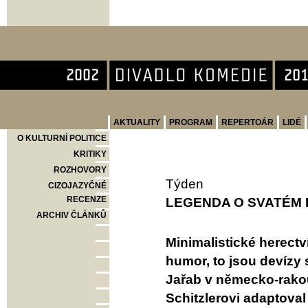
Divadlo Komedie
AKTUALITY
PROGRAM
REPERTOÁR
LIDÉ
O KULTURNÍ POLITICE
KRITIKY
ROZHOVORY
Týden
CIZOJAZYČNÉ
RECENZE
LEGENDA O SVATÉM 
ARCHIV ČLÁNKŮ
Minimalistické herectv
humor, to jsou devíz
Jařab v německo-rakou
Schitzlerovi adaptova