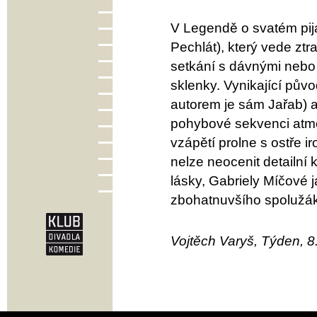
V Legendě o svatém pija
Pechlát), který vede ztr
setkání s dávnými neb
sklenky. Vynikající pův
autorem je sám Jařab) a
pohybové sekvenci atmos
vzápětí prolne s ostře i
nelze neocenit detailní
lásky, Gabriely Míčové 
zbohatnuvšího spolužák
Vojtěch Varyš, Týden, 8