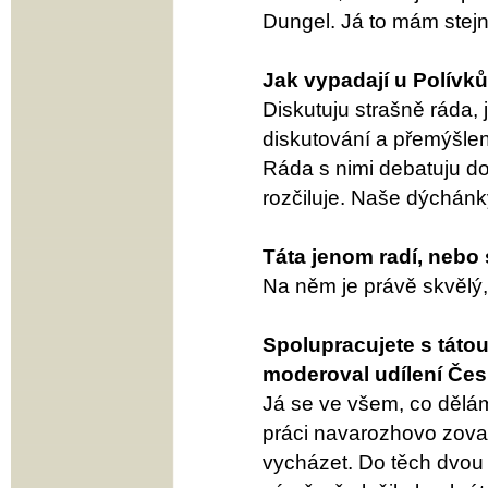
Dungel. Já to mám stej
Jak vypadají u Polívk
Diskutuju strašně ráda, 
diskutování a přemýšlení
Ráda s nimi debatuju do
rozčiluje. Naše dýchánky
Táta jenom radí, nebo 
Na něm je právě skvělý, 
Spolupracujete s tátou
moderoval udílení Če
Já se ve všem, co dělám
práci navarozhovo zovat
vycházet. Do těch dvou 