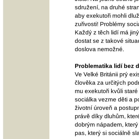
sdružení, na druhé stran
aby exekutoři mohli dluž
zuřivosti! Problémy soci
Každý z těch lidí má jiný
dostat se z takové sit
doslova nemožné.
Problematika lidí bez
Ve Velké Británii prý ex
člověka za určitých pod
mu exekutoři kvůli star
sociálka vezme děti a p
životní úroveň a postupně
právě díky dluhům, kter
dobrým nápadem, který r
pas, který si sociálně s