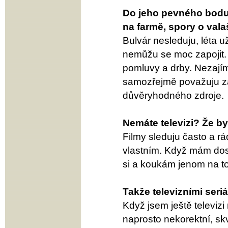
Do jeho pevného bodu 
na farmě, spory o vala
Bulvár nesleduju, léta u
nemůžu se moc zapojit. 
pomluvy a drby. Nezají
samozřejmě považuju za 
důvěryhodného zdroje.
Nemáte televizi? Že by
Filmy sleduju často a r
vlastním. Když mám dost 
si a koukám jenom na to
Takže televizními seri
Když jsem ještě televizi
naprosto nekorektní, s