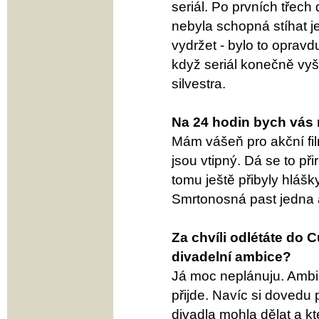
seriál. Po prvních třec
nebyla schopná stíhat j
vydržet - bylo to oprav
když seriál konečně vyš
silvestra.
Na 24 hodin bych vás 
Mám vášeň pro akční fi
jsou vtipný. Dá se to p
tomu ještě přibyly hlášky
Smrtonosná past jedna a
Za chvíli odlétáte do 
divadelní ambice?
Já moc neplánuju. Ambi
přijde. Navíc si dovedu p
divadla mohla dělat a kt