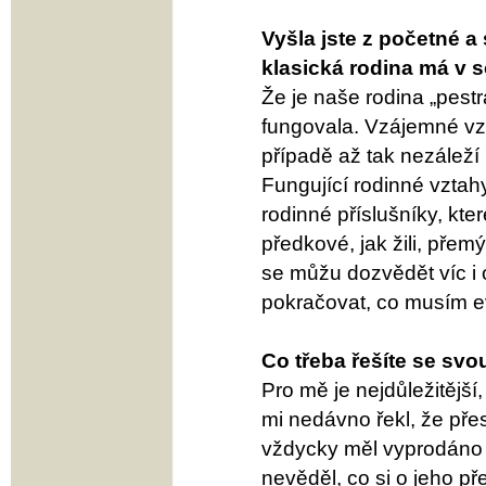
Vyšla jste z početné a
klasická rodina má v 
Že je naše rodina „pestr
fungovala. Vzájemné vzt
případě až tak nezáleží 
Fungující rodinné vztah
rodinné příslušníky, kte
předkové, jak žili, přemý
se můžu dozvědět víc i
pokračovat, co musím e
Co třeba řešíte se svo
Pro mě je nejdůležitější,
mi nedávno řekl, že pře
vždycky měl vyprodáno a
nevěděl, co si o jeho 