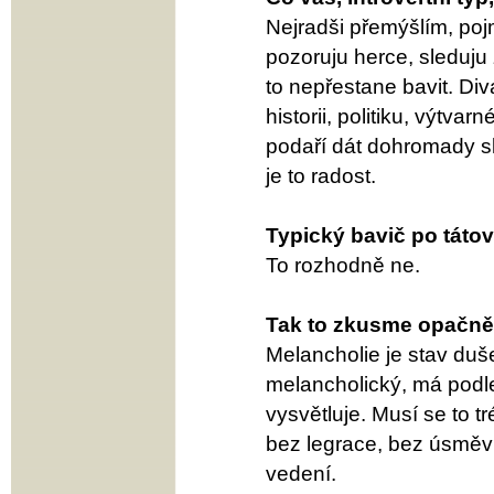
Nejradši přemýšlím, po
pozoruju herce, sleduju
to nepřestane bavit. Div
historii, politiku, výtva
podaří dát dohromady sku
je to radost.
Typický bavič po tátov
To rozhodně ne.
Tak to zkusme opačně
Melancholie je stav du
melancholický, má podle
vysvětluje. Musí se to 
bez legrace, bez úsměv
vedení.