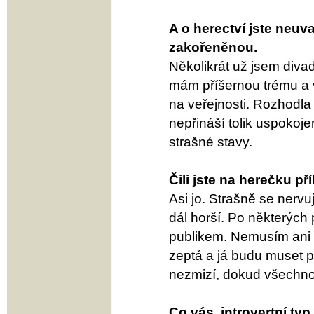
A o herectví jste neuv
zakořeněnou.
Několikrát už jsem divadl
mám příšernou trému a
na veřejnosti. Rozhodla
nepřináší tolik uspokoje
strašné stavy.
Čili jste na herečku př
Asi jo. Strašně se nervu
dál horší. Po některých
publikem. Nemusím ani m
zeptá a já budu muset p
nezmizí, dokud všechno
Co vás, introvertní typ