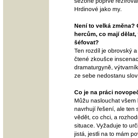
sezoně poprvé režírova
Hrdinové jako my.
Není to velká změna? O
hercům, co mají dělat,
šéfovat?
Ten rozdíl je obrovský a
čtené zkoušce inscenace
dramaturgyně, výtvarník, 
ze sebe nedostanu slovo
Co je na práci novopeč
Můžu naslouchat všem kole
navrhují řešení, ale te
vědět, co chci, a rozho
situace. Vyžaduje to urč
jistá, jestli na to mám p