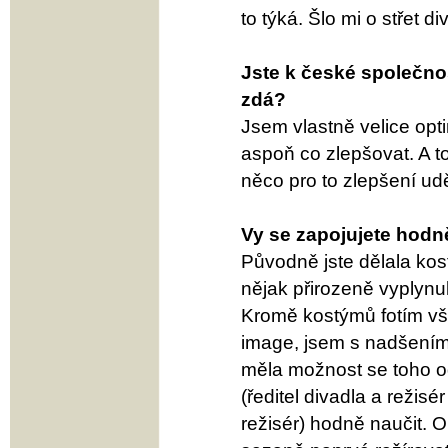
to týká. Šlo mi o střet d
Jste k české společnos
zdá?
Jsem vlastně velice opti
aspoň co zlepšovat. A to
něco pro to zlepšení udě
Vy se zapojujete hodn
Původně jste dělala kost
nějak přirozeně vyplynul
Kromě kostýmů fotím vše
image, jsem s nadšením
měla možnost se toho o
(ředitel divadla a režisé
režisér) hodně naučit. O