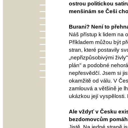
ostrou politickou satir
menšinám se Češi chov
Burani? Není to přeh
Náš přístup k lidem na o
Příkladem můžou být př
stran, které postavily s
„nepřizpůsobivými živly"
plán" a podobné nehoráz
nepřesvědčí. Jsem si jis
okamžitě od válu. V Čes
zamlouvá a většině je lh
ukázkou její vyspělosti
Ale vždyť v Česku exis
bezdomovcům pomáha
Jistě. Na jedné straně 