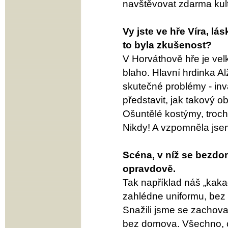
navštěvovat zdarma kultu
Vy jste ve hře Víra, l
to byla zkušenost?
V Horváthově hře je vel
blaho. Hlavní hrdinka Alž
skutečné problémy - inva
představit, jak takový o
Ošuntělé kostýmy, troch
Nikdy! A vzpomněla jsem
Scéna, v níž se bezdo
opravdově.
Tak například náš „kaka
zahlédne uniformu, bez oh
Snažili jsme se zachova
bez domova. Všechno, co