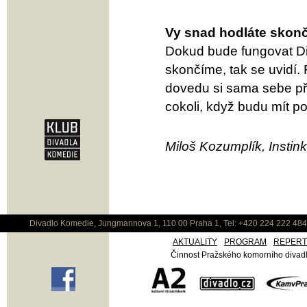
Vy snad hodláte skonč
Dokud bude fungovat Div
skončíme, tak se uvidí. 
dovedu si sama sebe př
cokoli, když budu mít poc
Miloš Kozumplík, Instink
Divadlo Komedie, Jungmannova 1, 110 00 Praha 1, Tel: +420 224 222 48
AKTUALITY
PROGRAM
REPER
Činnost Pražského komorního divadla