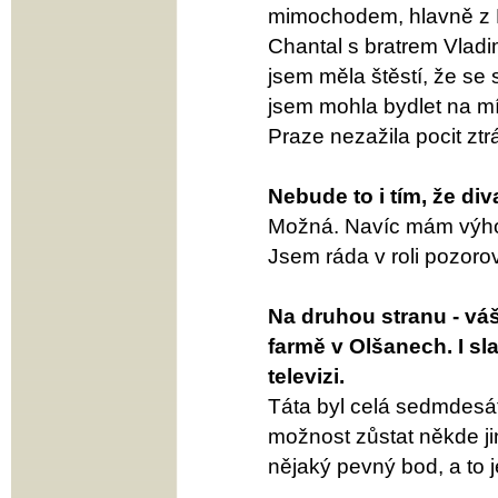
mimochodem, hlavně z Br
Chantal s bratrem Vladi
jsem měla štěstí, že se
jsem mohla bydlet na m
Praze nezažila pocit zt
Nebude to i tím, že di
Možná. Navíc mám výho
Jsem ráda v roli pozorov
Na druhou stranu - váš
farmě v Olšanech. I s
televizi.
Táta byl celá sedmdesát
možnost zůstat někde ji
nějaký pevný bod, a to 