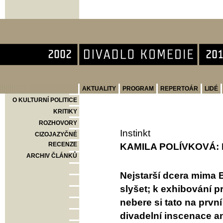
Divadlo Komedie
AKTUALITY
PROGRAM
REPERTOÁR
LIDÉ
O KULTURNÍ POLITICE
KRITIKY
ROZHOVORY
Instinkt
CIZOJAZYČNÉ
RECENZE
KAMILA POLÍVKOVÁ: 
ARCHIV ČLÁNKŮ
Nejstarší dcera mima 
slyšet; k exhibování pr
nebere si tato na prvn
divadelní inscenace a