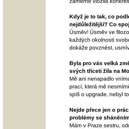
záměrně vložila konkrét
Když je to tak, co podl
nejdůležitější? Co spo
Úsměv! Úsměv ve filozo
každých okolností svob
dokáže povznést, usmíva
Byla pro vás velká zm
svých třiceti žila na M
Mě ani nenapadlo vnímat
prací, která mě nesmírně
spíš o upgrade, nebyl t
Nejde přece jen o prác
problémy se sháněním
Mám v Praze sestru, odm