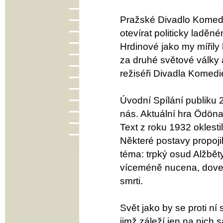
Pražské Divadlo Komed
otevírat politicky ladě
Hrdinové jako my mířily 
za druhé světové války 
režiséři Divadla Komedie
Úvodní Spílání publiku 2
nás. Aktuální hra Ödöna 
Text z roku 1932 oklesti
Některé postavy propoji
téma: trpký osud Alžběty
víceméně nucena, doved
smrti.
Svět jako by se proti ní
jimž záleží jen na nich 