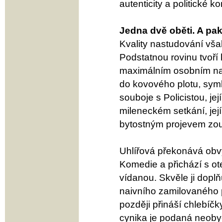
autenticity a politické k
Jedna dvě oběti. A pak 
Kvality nastudování vša
Podstatnou rovinu tvoří
maximálním osobním nas
do kovového plotu, symb
souboje s Policistou, jej
mileneckém setkání, jej
bytostným projevem zouf
Uhlířová překonává obvy
Komedie a přichází s ot
vídanou. Skvěle ji doplň
naivního zamilovaného p
později přináší chlebíč
cynika je podaná neobyče