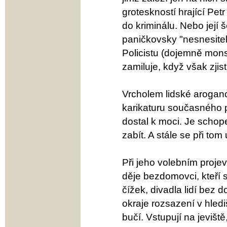
groteskností hrající Petr
do kriminálu. Nebo její
paničkovsky "nesnesitel
Policistu (dojemně monst
zamiluje, když však zjistí
Vrcholem lidské arogance
karikaturu současného po
dostal k moci. Je schope
zabít. A stále se při tom
Při jeho volebním projevu
děje bezdomovci, kteří s
čížek, divadla lidí bez
okraje rozsazení v hledi
bučí. Vstupují na jevišt