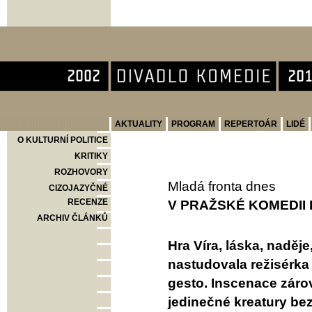
Divadlo Komedie
AKTUALITY
PROGRAM
REPERTOÁR
LIDÉ
O KULTURNÍ POLITICE
KRITIKY
ROZHOVORY
Mladá fronta dnes
CIZOJAZYČNÉ
RECENZE
V PRAŽSKÉ KOMEDII
ARCHIV ČLÁNKŮ
Hra Víra, láska, naděj
nastudovala režisérka 
gesto. Inscenace záro
jedinečné kreatury bez