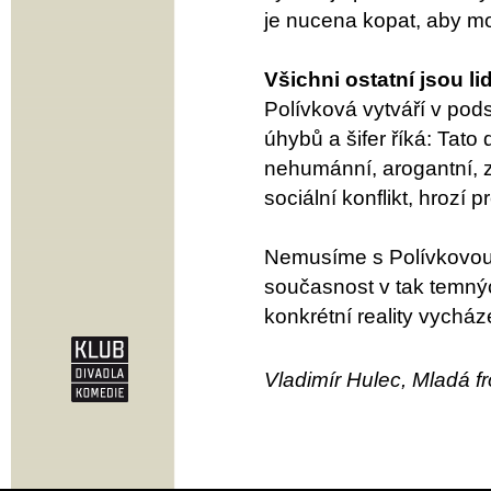
je nucena kopat, aby mo
Všichni ostatní jsou li
Polívková vytváří v pods
úhybů a šifer říká: Tato d
nehumánní, arogantní, z
sociální konflikt, hrozí 
Nemusíme s Polívkovou a
současnost v tak temnýc
konkrétní reality vycháze
Vladimír Hulec, Mladá fr