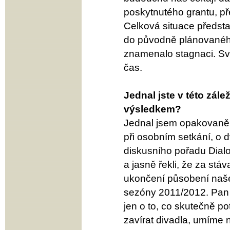
poskytnutého grantu, př
Celková situace předsta
do původně plánovanéh
znamenalo stagnaci. Svo
čas.
Jednal jste v této zál
výsledkem?
Jednal jsem opakovaně 
při osobním setkání, o d
diskusního pořadu Dialog
a jasně řekli, že za st
ukončení působení naše
sezóny 2011/2012. Pan ra
jen o to, co skutečně p
zavírat divadla, umíme 