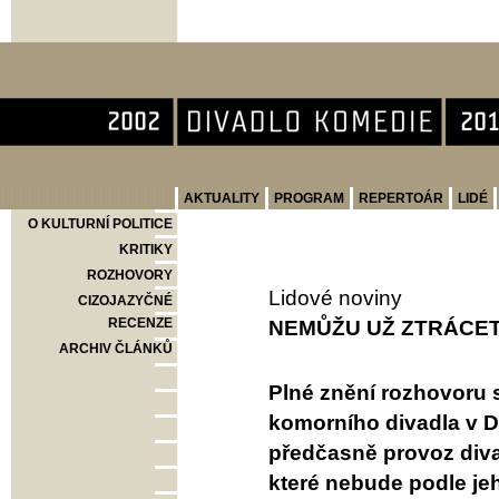
Divadlo Komedie
AKTUALITY
PROGRAM
REPERTOÁR
LIDÉ
O KULTURNÍ POLITICE
KRITIKY
ROZHOVORY
Lidové noviny
CIZOJAZYČNÉ
RECENZE
NEMŮŽU UŽ ZTRÁCE
ARCHIV ČLÁNKŮ
Plné znění rozhovoru 
komorního divadla v D
předčasně provoz diva
které nebude podle jeh