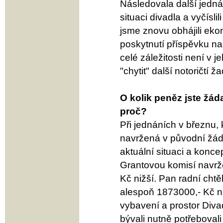
Následovala další jednán
situaci divadla a vyčísl
jsme znovu obhájili eko
poskytnutí příspěvku na 
celé záležitosti není v j
"chytit" další notoričtí ž
O kolik peněz jste žád
proč?
Při jednáních v březnu, 
navržená v původní žádo
aktuální situaci a konce
Grantovou komisí navrže
Kč nižší. Pan radní chtěl
alespoň 1873000,- Kč n
vybavení a prostor Div
bývali nutně potřeboval