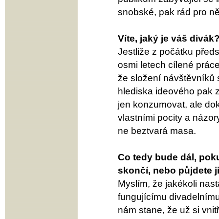
snobské, pak rád pro ně
Víte, jaký je váš divák
Jestliže z počátku předs
osmi letech cílené prác
že složení návštěvníků 
hlediska ideového pak zř
jen konzumovat, ale do
vlastními pocity a názor
ne beztvará masa.
Co tedy bude dál, pok
skončí, nebo půjdete 
Myslím, že jakékoli nas
fungujícímu divadelnímu 
nám stane, že už si vni