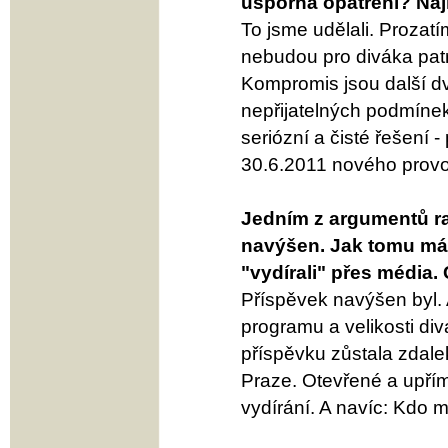
úsporná opatření? Na
To jsme udělali. Prozat
nebudou pro diváka pat
Kompromis jsou další dv
nepřijatelných podmínek
seriózní a čisté řešení 
30.6.2011 nového prov
Jedním z argumentů ra
navýšen. Jak tomu má 
"vydírali" přes média.
Příspěvek navýšen byl.
programu a velikosti d
příspěvku zůstala zdale
Praze. Otevřené a upří
vydírání. A navíc: Kdo 