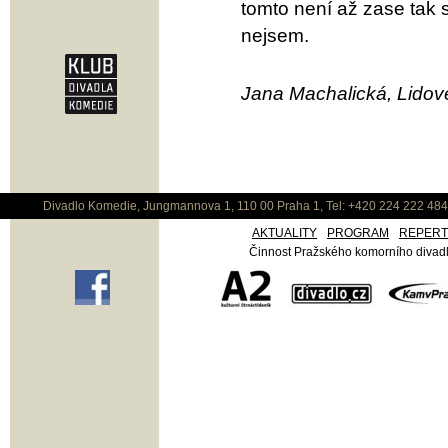
tomto není až zase tak 
nejsem.
Jana Machalická, Lidové
Divadlo Komedie, Jungmannova 1, 110 00 Praha 1, Tel: +420 224 222 48
AKTUALITY
PROGRAM
REPER
Činnost Pražského komorního divadla