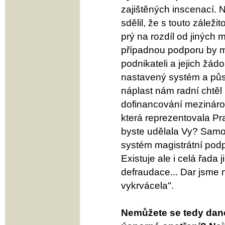
zajištěných inscenací. 
sdělil, že s touto zálež
prý na rozdíl od jiných
případnou podporu by moh
podnikateli a jejich žád
nastavený systém a půs
náplast nám radní chtěl
dofinancování mezináro
která reprezentovala Pr
byste udělala Vy? Samo
systém magistrátní podpo
Existuje ale i celá řada j
defraudace... Dar jsme 
vykrvácela".
Nemůžete se tedy dané