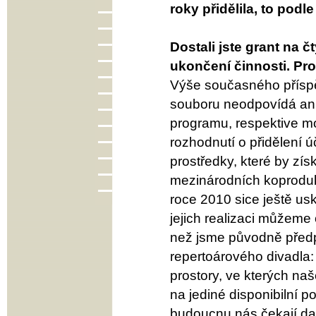
roky přidělila, to podl
Dostali jste grant na 
ukončení činnosti. Pr
Výše současného příspě
souboru neodpovídá ani
programu, respektive m
rozhodnutí o přidělení ú
prostředky, které by zí
mezinárodních koprodukc
roce 2010 sice ještě us
jejich realizaci můžeme
než jsme původně předp
repertoárového divadla
prostory, ve kterých naš
na jediné disponibilní 
budoucnu nás čekají dal