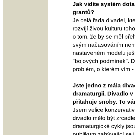
Jak vidíte systém dota
grantů?
Je celá řada divadel, kt
rozvíjí živou kulturu to
o tom, že by se měl přeh
svým načasováním nemoh
nastaveném modelu ještě
"bojových podmínek". D
problém, o kterém vím -
Jste jedno z mála diva
dramaturgii. Divadlo v 
přitahuje snoby. To v
Jsem velice konzervativ
divadlo mělo být zrcadl
dramaturgické cykly jsou
publikum zabývající se i