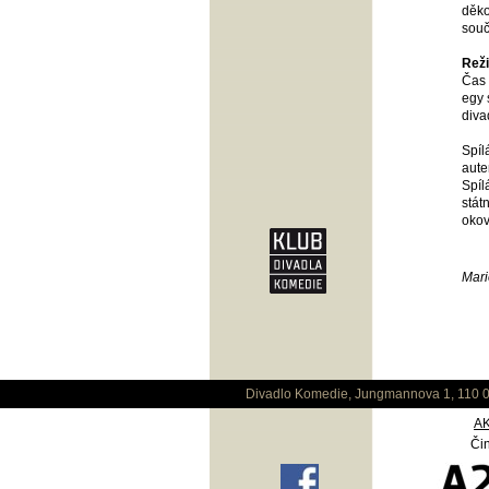
děko
souč
Reži
Čas 
egy 
diva
Spíl
aute
Spíl
stát
okov
Mari
Divadlo Komedie, Jungmannova 1, 110 0
A
Čin