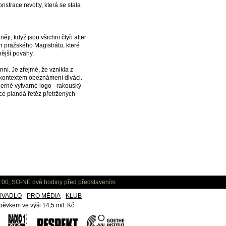
strace revolty, která se stala
ji, když jsou všichni čtyři alter
h pražského Magistrátu, které
nější povahy.
ní. Je zřejmé, že vznikla z
 s kontextem obeznámení diváci.
derné výtvarné logo - rakouský
ce plandá řetěz přetržených
:00, SO-NE dvě hodiny před představením
IVADLO
PRO MÉDIA
KLUB
ěvkem ve výši 14,5 mil. Kč