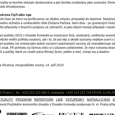
vačky je krychle okázale destruována a její úlomky rozdávány jako suvenýry. Demon
ástí showbyznysu.
sérova čtyři alter ega
od času se herci na jevišti perou se ztrátou smyslu, propadají do deprese. Nejvýrazně
svého režiséra a uměleckého šéfa Dušana Pařízka. Není divu - po grantových hrác
dlo připravily o finanční podporu ze zahraničí, si jako blázni musejí připadat i nejsil
ání publiku 2010 v Divadle Komedie je inscenace živá, svobodná, umělecky suverén
ntické vnitřní potřeby souboru, ale i to, že její vtip a skryté významy nejlépe ocení
ání publiku lze vnímat jako dobré uvození nadcházející sezony, již charakterizuje ú
ní znak. Při pohledu na černou orlici si s úžasem uvědomíme, že mezi nohama drav
ů a pařáty, které za císaře pána třímaly žezlo, jablko a meč, svírají srp a kladivo.
e Reslová, Hospodářské noviny, 14. září 2010
0 Praha 1, Tel: +420 224 222 484-5, pokladna: +420 224 222 734 PO-PÁ 12:00-20
KTUALITY
PROGRAM
REPERTOÁR
LIDÉ
VSTUPENKY
NAPSALI O NÁS
D
nost Pražského komorního divadla v Divadle Komedie podporuje hl. m. Praha přísp