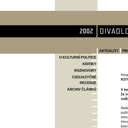
Divadlo Komedie
AKTUALITY
PR
O KULTURNÍ POLITICE
KRITIKY
ROZHOVORY
Hosp
CIZOJAZYČNÉ
KDY
RECENZE
ARCHIV ČLÁNKŮ
V in
že s
sníž
Nadc
publ
minu
Horv
tole