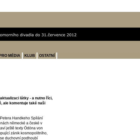
PRO MÉDIA
KLUB
OSTATNÍ
tualizaci látky - a nutno říci,
, ale komentuje také naši
 Petera Handkeho Spílání
zonách německé a české v
aví ještě texty Ödöna von
upující zánik kosmopolitního,
í se duchovní podhoubí