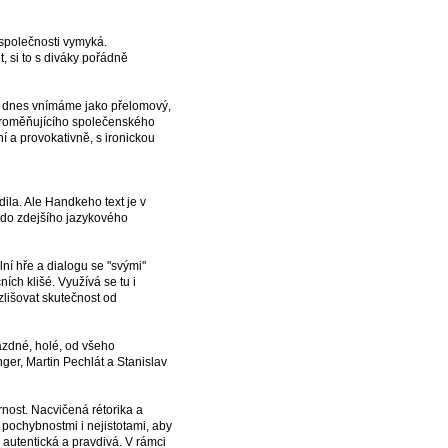
 společnosti vymyká.
, si to s diváky pořádně
 dnes vnímáme jako přelomový,
 proměňujícího společenského
í a provokativně, s ironickou
ila. Ale Handkeho text je v
 do zdejšího jazykového
ální hře a dialogu se "svými"
ích klišé. Využívá se tu i
zlišovat skutečnost od
prázdné, holé, od všeho
ger, Martin Pechlát a Stanislav
ornost. Nacvičená rétorika a
i pochybnostmi i nejistotami, aby
 autentická a pravdivá. V rámci