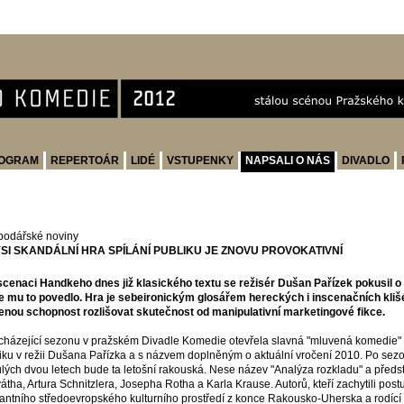
OGRAM
REPERTOÁR
LIDÉ
VSTUPENKY
NAPSALI O NÁS
DIVADLO
odářské noviny
SI SKANDÁLNÍ HRA SPÍLÁNÍ PUBLIKU JE ZNOVU PROVOKATIVNÍ
scenaci Handkeho dnes již klasického textu se režisér Dušan Pařízek pokusil o ak
e mu to povedlo. Hra je sebeironickým glosářem hereckých i inscenačních klišé
enou schopnost rozlišovat skutečnost od manipulativní marketingové fikce.
házející sezonu v pražském Divadle Komedie otevřela slavná "mluvená komedie"
iku v režii Dušana Pařízka a s názvem doplněným o aktuální vročení 2010. Po se
lých dvou letech bude ta letošní rakouská. Nese název "Analýza rozkladu" a předst
átha, Artura Schnitzlera, Josepha Rotha a Karla Krause. Autorů, kteří zachytili post
rantního středoevropského kulturního prostředí z konce Rakousko-Uherska a rodíc