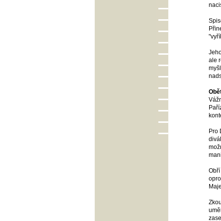
naci
Spis
Přin
"vyří
Jeho
ale 
myšl
nads
Obět
Vážn
Paří
kont
Pro 
divá
možn
mani
Obří
opro
Maje
Zkou
uměl
zase