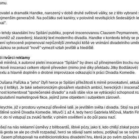
smu.
ovatel a dramatik Handke, narozený v době druhé světové války, se z této vybrané
ejmenším generačně. Na počátku své kariéry, v polovině revoltujících šedesátých let
kal".
 tehdy skandální hru Spílání publiku, poprvé inscenovanou Clausem Peymannem,
rovněž už zavedený, klasický text moderního divadla. Handke v kontextu tehdy se
ení vyhroceně pojmenoval nejrůznější zmrtvující klišé ve vnímání divadelního uměn
ázkou se pokusil "nově" vymezit vztah jeviště a hlediště.
i i tvůrci reklamy
ě míněná, k autorovi pietní inscenace "Spílání" by dnes už přinejmenším trochu nud
zkově inscenaci celkem vtipně převeden (mimo jiné díky překladu Jitky Bodlákové)
extu a hlavně doplněn o drobné improvizace odkazující k práci Divadla Komedie.
Dušana Pařízka a "jeho" čtyři herce je Spílání příležitostí k mírně provokativní, aktu
ky (i kritiky). Je také sebeironickým glosářem vlastních ambicí, hereckých i inscenačn
ost komentovat "společenské divadlo" a naši stále více se vytrácející schopnost ro
pulativní marketingové fikce, jejímž jsme objektem i subjektem zároveň.
 krychle, již v prostoru vymezují dřevěné latě, je jevištěm světa i divadla. Stojí na 
štěné scéně Divadla Komedie. Mluvčí 1 až 4, tedy herci Gabriela Míčová, Martin Fin
r, do ní vstupují za zvuků fanfár, v plném osvětlení a do půl pasu nazí.
šejí na nás reklamní úsměvy z billboardů, líbivé pózy, jako ti, kdo chtějí získat poz
á gesta se ale po chvíli rozpadají, herci se stávají sami sebou, potýkají se se svým
 časem přistupovali na exhibicionistickou divadelní hru, která je po svém způsobu i