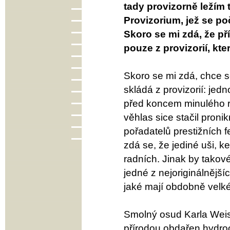
tady provizorně ležím 
Provizorium, jež se p
Skoro se mi zdá, že př
pouze z provizorií, kte
Skoro se mi zdá, chce s
skládá z provizorií: jed
před koncem minulého ro
věhlas sice stačil proni
pořadatelů prestižních 
zdá se, že jediné uši, 
radních. Jinak by takové
jedné z nejoriginálnějš
jaké mají obdobně velk
Smolný osud Karla Weis
přírodou obdařen hydroc