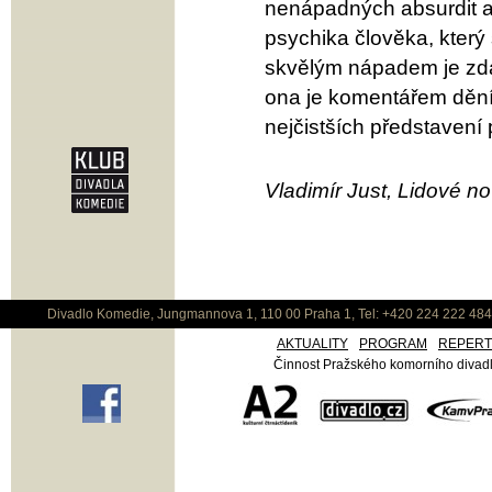
nenápadných absurdit a
psychika člověka, který
skvělým nápadem je zdán
ona je komentářem dění,
nejčistších představení 
Vladimír Just, Lidové no
Divadlo Komedie, Jungmannova 1, 110 00 Praha 1, Tel: +420 224 222 48
AKTUALITY
PROGRAM
REPER
Činnost Pražského komorního divadla