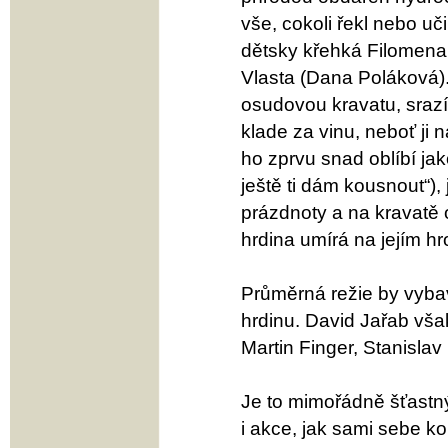
vše, cokoli řekl nebo uč
dětsky křehká Filomena (
Vlasta (Dana Poláková). 
osudovou kravatu, srazí
klade za vinu, neboť ji 
ho zprvu snad oblíbí jak
ještě ti dám kousnout“),
prázdnoty a na kravatě 
hrdina umírá na jejím hr
Průměrná režie by vyba
hrdinu. David Jařab však
Martin Finger, Stanislav
Je to mimořádně šťastný 
i akce, jak sami sebe ko