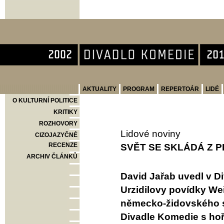
Divadlo Komedie
AKTUALITY
PROGRAM
REPERTOÁR
LIDÉ
O KULTURNÍ POLITICE
KRITIKY
ROZHOVORY
Lidové noviny
CIZOJAZYČNÉ
RECENZE
SVĚT SE SKLÁDÁ Z P
ARCHIV ČLÁNKŮ
David Jařab uvedl v 
Urzidilovy povídky We
německo-židovského s
Divadle Komedie s hořk