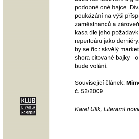
podobné oné bajce. Div
poukázání na výši přísp
zaměstnanců a zároveň 
kasa dle jeho požadavk
repertoáru jako derniér
by se říci: skvělý mark
shora citované bajky - 
bude volání.
Související článek:
Mimo
č. 52/2009
Karel Ulík, Literární nov