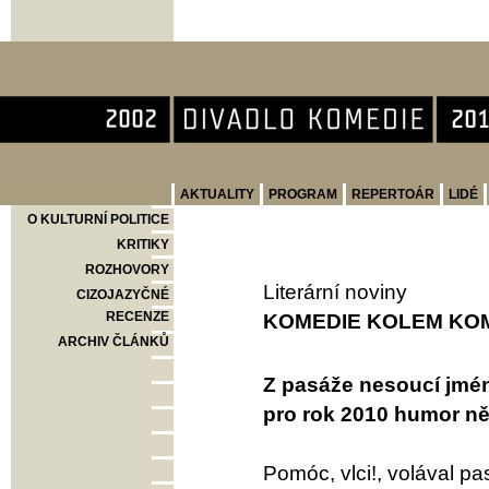
Divadlo Komedie
AKTUALITY
PROGRAM
REPERTOÁR
LIDÉ
O KULTURNÍ POLITICE
KRITIKY
ROZHOVORY
Literární noviny
CIZOJAZYČNÉ
RECENZE
KOMEDIE KOLEM KO
ARCHIV ČLÁNKŮ
Z pasáže nesoucí jmén
pro rok 2010 humor něj
Pomóc, vlci!, volával pas