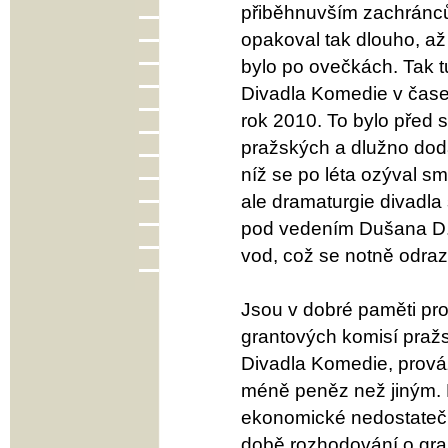
přiběhnuvším zachráncům 
opakoval tak dlouho, až v
bylo po ovečkách. Tak t
Divadla Komedie v čase
rok 2010. To bylo před 
pražských a dlužno doda
níž se po léta ozýval smí
ale dramaturgie divadla
pod vedením Dušana D. 
vod, což se notně odraz
Jsou v dobré paměti prot
grantových komisí pražs
Divadla Komedie, prová
méně peněz než jiným. D
ekonomické nedostatečno
době rozhodování o gra