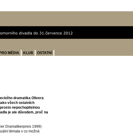
PRO MÉDIA
KLUB
OSTATNÍ
meckého dramatika Olivera
 jako všech ostatních
aprosto nepochopitelnou
vadla je ale důvodem, proč na
er Dramatikerpreis 1999)
tuální témata v co možná