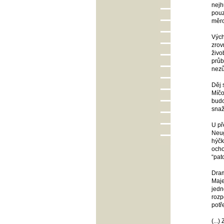
nejh
pouz
měro
Vých
zrov
živo
průb
nezů
Děj 
Míčo
budo
snaž
U př
Neug
hýčk
ocho
“pat
Dram
Maje
jedn
rozp
potř
(...