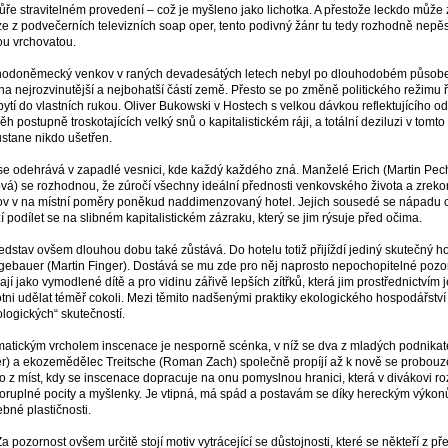
ůře stravitelném provedení – což je myšleno jako lichotka. A přestože leckdo můž
e z podvečerních televizních soap oper, tento podivný žánr tu tedy rozhodně nepěst
u vrchovatou.
odoněmecký venkov v raných devadesátých letech nebyl po dlouhodobém působení
na nejrozvinutější a nejbohatší částí země. Přesto se po změně politického režimu řa
bytí do vlastních rukou. Oliver Bukowski v Hostech s velkou dávkou reflektujícího
ěh postupně troskotajících velký snů o kapitalistickém ráji, a totální deziluzi v tom
stane nikdo ušetřen.
se odehrává v zapadlé vesnici, kde každý každého zná. Manželé Erich (Martin Pechl
vá) se rozhodnou, že zúročí všechny ideální přednosti venkovského života a zreko
v v na místní poměry poněkud naddimenzovaný hotel. Jejich sousedé se nápadu ch
í podílet se na slibném kapitalistickém zázraku, který se jim rýsuje před očima.
edstav ovšem dlouhou dobu také zůstává. Do hotelu totiž přijíždí jediný skutečný hos
ebauer (Martin Finger). Dostává se mu zde pro něj naprosto nepochopitelné pozorn
ají jako vymodlené dítě a pro vidinu zářivě lepších zítřků, která jim prostřednictvím 
tni udělat téměř cokoli. Mezi těmito nadšenými praktiky ekologického hospodářství
ologických“ skutečností.
atickým vrcholem inscenace je nesporně scénka, v níž se dva z mladých podnikate
r) a ekozemědělec Treitsche (Roman Zach) společně propíjí až k nově se probouze
o z míst, kdy se inscenace dopracuje na onu pomyslnou hranici, která v divákovi r
oruplné pocity a myšlenky. Je vtipná, má spád a postavám se díky hereckým výkon
ebné plastičnosti.
) Za pozornost ovšem určitě stojí motiv vytrácející se důstojnosti, které se někteří z p