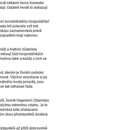
e znát některé herce Komedie
ují. Ostatně Hosté to dokazují
 socialistického hospodářství
da lidí pokusila vzít své
 odstupu zaznamenává právě
to zapadlém kraji nakonec
át) a Kathrin (Gabriela
nstruují část hospodářských
ytnou také a každý z nich se
t, kterým je životní outsider
osti. Všichni vesničané si jej
jediného hosta prosvítá, jsou
 se tak odhaluje řada
lů, řezník Hagedorn (Stanislav
jícímu intimnímu vztahu. Je to
ozehrává tolik očekávané
ům obou představitelů dostává
ředstavitelů až příliš dobrovolně