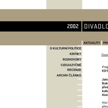
Divadlo Komedie
AKTUALITY
PR
O KULTURNÍ POLITICE
KRITIKY
Úvo
ROZHOVORY
CIZOJAZYČNÉ
Prag
RECENZE
KDY
ARCHIV ČLÁNKŮ
Jako
Buko
před
kult
Host
Hra 
přes