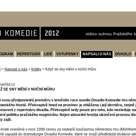
OGRAM
REPERTOÁR
LIDÉ
VSTUPENKY
NAPSALI O NÁS
DIVADLO
d
>
Napsali o nás
>
Kritiky
>
Když se sny mění v noční můru
ueOut.cz
Ž SE SNY MĚNÍ V NOČNÍ MŮRU
 svou předposlední premiéru v letošním roce uvedlo Divadlo Komedie hru ně
wského Hosté. Překvapivě hned na prosinec je ohlášena i její derniéra, stejně
stavení z repertoáru divadla. Překvapivě tedy pouze pro toho, kdo nesleduje n
urní politiku pražského magistrátu. Nejen absurdní hrozba ukončení provozu di
y zajít.
Hosté oceněná v roce 1999 cenou za nejlepší současnou německou hru (Mühlheim
ně zapadá do dramaturgie Divadla Komedie, které se snaží předkládat divákovi ak