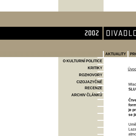
Divadlo Komedie
AKTUALITY
PR
O KULTURNÍ POLITICE
KRITIKY
Úvo
ROZHOVORY
CIZOJAZYČNÉ
Mlad
RECENZE
SLU
ARCHIV ČLÁNKŮ
Čtve
form
je p
se j
Uměl
Laza
atmo