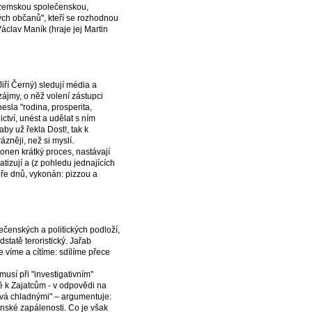
 tuzemskou společenskou,
jných občanů", kteří se rozhodnou
Václav Maník (hraje jej Martin
iří Černý) sledují média a
 zájmy, o něž volení zástupci
esla "rodina, prosperita,
tví, unést a udělat s ním
aby už řekla Dost!, tak k
ázněji, než si myslí.
nen krátký proces, nastávají
tizují a (z pohledu jednajících
ůře dnů, vykonán: pizzou a
lečenských a politických podloží,
dstatě teroristický. Jařab
 víme a cítíme: sdílíme přece
usí při "investigativním"
ě k Zajatcům - v odpovědi na
hává chladnými" – argumentuje:
anské zapálenosti. Co je však