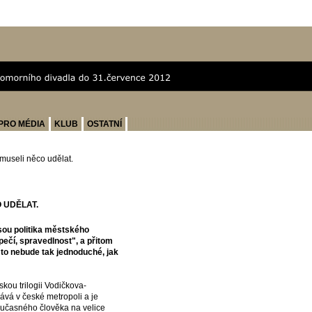
PRO MÉDIA
KLUB
OSTATNÍ
ě museli něco udělat.
O UDĚLAT.
sou politika městského
zpečí, spravedlnost", a přitom
e to nebude tak jednoduché, jak
skou trilogii Vodičkova-
ává v české metropoli a je
současného člověka na velice