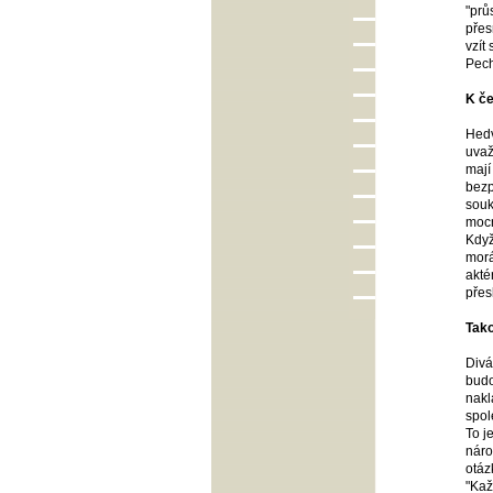
"prů
přes
vzít
Pech
K če
Hedv
uvaž
mají
bezp
souk
mocn
Když
morá
akté
přes
Tako
Divá
budo
nakl
spol
To j
náro
otáz
"Kaž