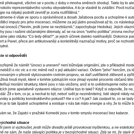
tně překvapivé, všichni se v pocitu z doby v mnoha směrech shodují. Takto by to al
hokoliv reprezentativního vzorku obyvatelstva. A to je vlastně to zvláštní. Pocit roz
gie na nějaký podnět zevnitř je zcela roztříštěná."
trneme-li však ve sporu o oprávněnost a dosah Jařabova pocitu a uchopíme-li aut
štěcí impulz pro jeho inscenaci, můžeme za její jádro považovat až to, co následuj
mat únosců ("Nevím, jestli jsme se nezbláznili," zapochybuje Hedvika). Jejich otazní
chy jsou i našimi občanskými dilematy, ač se na únos "svého politika" zrovna nechy
áme jako otázku "Co tedy dělat?", je jejich účinek daleko naléhavější. Dokonce par
rt a Pavel, přece jen artikulovaněji a konkrétněji naznačují motivy, proč se rozhodl
bytné.
te si odpovědět
zřejmě že námět "únosci a unesení" není bůhvíjak originální, jde o příkladně mod
 neběží o nic víc a o nic méně než o její aktuální variaci. Ovšem "jeho" hercům, za
énovaným v přesně stylizovaném civilním projevu, se daří uvěřitelně ztělesnit a zp
žlivá hnutí mysli, které v tomhle jubilujícím roce jímají vysoké procento občanů tét
itelňují morální struktury, které jsou v nás uloženy, aniž si to uvědomujeme nebo ani
tcích jsme apelativně vystaveni otázce: Udělal bys to také? Když si odpovíte, že ne
 dál: Žít v tom, co je, a nechat to být, neboť svět je nezměnitelný, lidé stejně nikdy 
nsky a politicky konstruktivního pokusit? Ale o co? A jak? Jak zastavit to, co se tady
om je to tak špatně uchopitelné a existuje v nás tak málo energie a víry, že to může b
ám se, že Zajatci v pražské Komedii jsou v tomto smyslu inscenací bez katarze.
východná situace
ěl jsem si vyzkoušet, jestli může divadlo ještě provokovat myšlenkou, a ne estetickou
mě ne sám, že naše stávající politika je v bezvýchodné situaci. Zdá se mi, že star