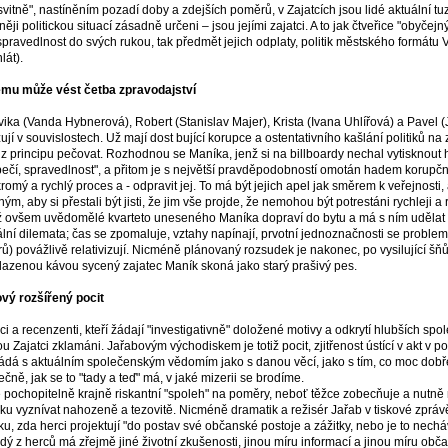
svitně", nastíněním pozadí doby a zdejších poměrů, v Zajatcích jsou lidé aktuální
něji politickou situací zásadně určeni – jsou jejími zajatci. A to jak čtveřice "obyče
 spravedlnost do svých rukou, tak předmět jejich odplaty, politik městského formátu 
lát).
mu může vést četba zpravodajství
ika (Vanda Hybnerová), Robert (Stanislav Majer), Krista (Ivana Uhlířová) a Pavel (J
ují v souvislostech. Už mají dost bující korupce a ostentativního kašlání politiků na
 z principu pečovat. Rozhodnou se Maníka, jenž si na billboardy nechal vytisknout h
ečí, spravedlnost", a přitom je s největší pravděpodobností omotán hadem korupčnic
romý a rychlý proces a - odpravit jej. To má být jejich apel jak směrem k veřejnosti, 
ým, aby si přestali být jisti, že jim vše projde, že nemohou být potrestáni rychleji a r
 ovšem uvědomělé kvarteto uneseného Maníka dopraví do bytu a má s ním udělat o
lní dilemata; čas se zpomaluje, vztahy napínají, prvotní jednoznačnosti se problema
rů) povážlivě relativizují. Nicméně plánovaný rozsudek je nakonec, po vysilující šň
lazenou kávou sycený zajatec Maník skoná jako starý prašivý pes.
vý rozšířený pocit
ci a recenzenti, kteří žádají "investigativně" doložené motivy a odkrytí hlubších spo
u Zajatci zklamáni. Jařabovým východiskem je totiž pocit, zjitřenost ústící v akt v po
ádá s aktuálním společenským vědomím jako s danou věcí, jako s tím, co moc dobře
ečně, jak se to "tady a teď" má, v jaké mizerii se brodíme.
e pochopitelně krajně riskantní "spoleh" na poměry, neboť těžce zobecňuje a nutně m
ku vyznívat nahozeně a tezovitě. Nicméně dramatik a režisér Jařab v tiskové zpráv
ku, zda herci projektují "do postav své občanské postoje a zážitky, nebo je to nec
dý z herců má zřejmě jiné životní zkušenosti, jinou míru informací a jinou míru obč