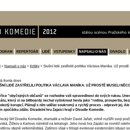
OGRAM
REPERTOÁR
LIDÉ
VSTUPENKY
NAPSALI O NÁS
DIVADLO
d
>
Napsali o nás
>
Kritiky
>
Slušní lidé zastřelili politika Václava Maníka. Už prost
á fronta dnes
ŠNÍ LIDÉ ZASTŘELILI POLITIKA VÁCLAVA MANÍKA. UŽ PROSTĚ MUSELI NĚC
řice "obyčejných občanů" se rozhodne vzít spravedlnost do svých rukou. Une
átu, který si na billboardy nechal vytisknout hesla jako "rodina, prosperita, be
rolezlý korupcí. Plánují s ním udělat soukromý a rychlý proces - odpravit jej. Al
im zpočátku zdálo. Divadelní hru Zajatci hrají v Divadle Komedie.
ecký šéf Divadla Komedie, dramatik a režisér David Jařab, volně rozšířil svoji praž
rská, Žižkov a Karlovo náměstí na tetralogii. Jeho nová hra Zajatci se rovněž odehr
sférou stejně velkoměstská. Zatímco však v trilogii evokoval existenciální situaci 