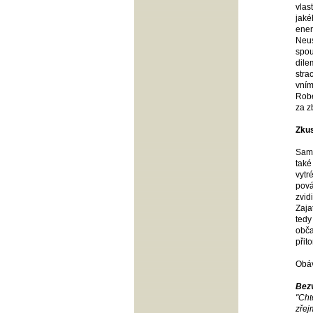
vlas
jaké
ener
Neus
spou
dile
stra
vním
Robe
za z
Zkus
Samo
také
vytr
pová
zvid
Zaja
tedy
obča
přit
Obáv
Bez
"Cht
zřej