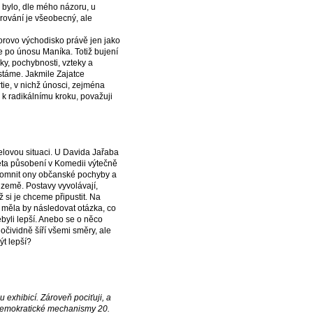
e bylo, dle mého názoru, u
čarování je všeobecný, ale
orovo východisko právě jen jako
e po únosu Maníka. Totiž bujení
ky, pochybnosti, vzteky a
stáme. Jakmile Zajatce
tie, v nichž únosci, zejména
i k radikálnímu kroku, považuji
elovou situaci. U Davida Jařaba
 léta působení v Komedii výtečně
řítomnit ony občanské pochyby a
o země. Postavy vyvolávají,
ž si je chceme připustit. Na
, měla by následovat otázka, co
nebyli lepší. Anebo se o něco
 očividně šíří všemi směry, ale
ýt lepší?
 exhibicí. Zároveň pociťuji, a
é demokratické mechanismy 20.