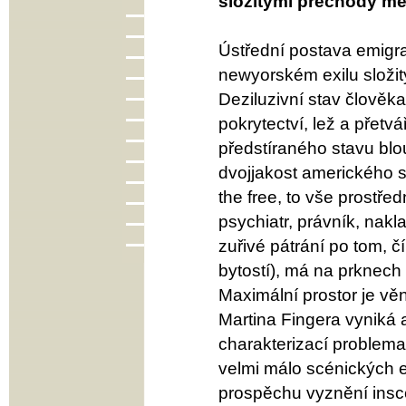
složitými přechody mez
Ústřední postava emigr
newyorském exilu složit
Deziluzivní stav člověk
pokrytectví, lež a přet
předstíraného stavu bl
dvojjakost amerického s
the free, to vše prostře
psychiatr, právník, nakl
zuřivé pátrání po tom, č
bytostí), má na prknec
Maximální prostor je vě
Martina Fingera vyniká 
charakterizací problema
velmi málo scénických e
prospěchu vyznění ins