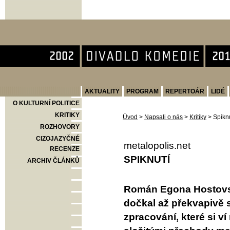
Divadlo Komedie
AKTUALITY
PROGRAM
REPERTOÁR
LIDÉ
O KULTURNÍ POLITICE
KRITIKY
Úvod
>
Napsali o nás
>
Kritiky
>
Spiknu
ROZHOVORY
CIZOJAZYČNÉ
metalopolis.net
RECENZE
SPIKNUTÍ
ARCHIV ČLÁNKŮ
Román Egona Hostovsk
dočkal až překvapivě 
zpracování, které si v