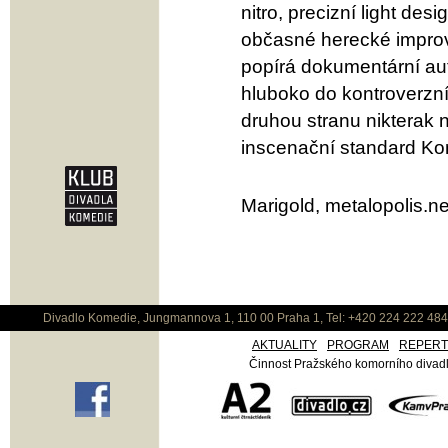
nitro, precizní light de
občasné herecké improvi
popírá dokumentární aut
hluboko do kontroverzní
druhou stranu nikterak 
inscenační standard Ko
Marigold, metalopolis.ne
Divadlo Komedie, Jungmannova 1, 110 00 Praha 1, Tel: +420 224 222 48
AKTUALITY
PROGRAM
REPER
Činnost Pražského komorního divadla