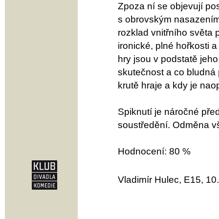
Zpoza ní se objevují pos
s obrovským nasazením M
rozklad vnitřního světa 
ironické, plné hořkosti 
hry jsou v podstatě jeho p
skutečnost a co bludná p
krutě hraje a kdy je na
Spiknutí je náročné pře
soustředění. Odměna vša
Hodnocení: 80 %
Vladimír Hulec, E15, 10