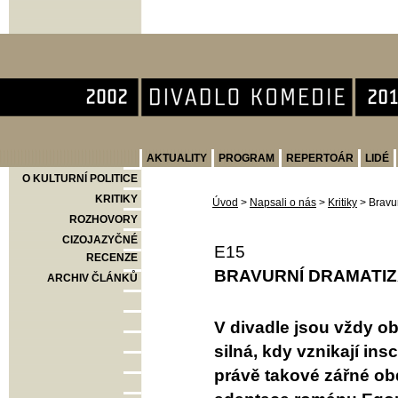
Divadlo Komedie
AKTUALITY
PROGRAM
REPERTOÁR
LIDÉ
O KULTURNÍ POLITICE
KRITIKY
Úvod
>
Napsali o nás
>
Kritiky
>
Bravu
ROZHOVORY
CIZOJAZYČNÉ
E15
RECENZE
BRAVURNÍ DRAMATI
ARCHIV ČLÁNKŮ
V divadle jsou vždy o
silná, kdy vznikají i
právě takové zářné obd