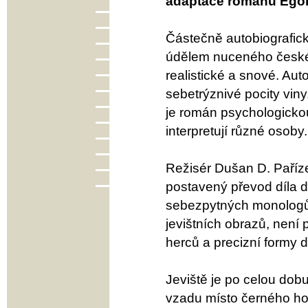
adaptace románu Egon
Částečně autobiografic
údělem nuceného českého
realistické a snové. Aut
sebetrýznivé pocity viny
je román psychologickou 
interpretují různé osoby.
Režisér Dušan D. Pařízek
postavený převod díla d
sebezpytných monologů,
jevištních obrazů, není
herců a precizní formy d
Jeviště je po celou dobu
vzadu místo černého ho