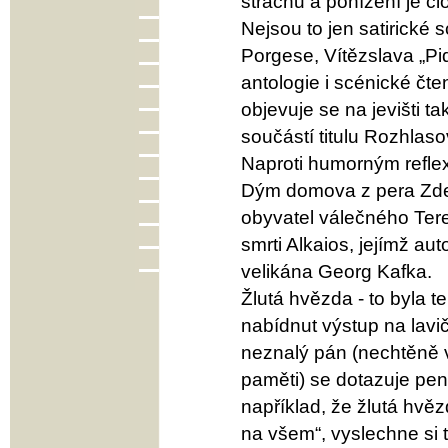
strachu a ponížení je 
Nejsou to jen satirické s
Porgese, Vítězslava „Pi
antologie i scénické čte
objevuje se na jevišti t
součástí titulu Rozhlaso
Naproti humorným reflexí
Dým domova z pera Zdeňk
obyvatel válečného Tere
smrti Alkaios, jejímž au
velikána Georg Kafka.
Žlutá hvězda - to byla 
nabídnut výstup na lavi
neznalý pán (nechtěně v
paměti) se dotazuje pen
například, že žlutá hvěz
na všem“, vyslechne si 