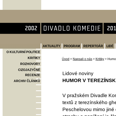
Divadlo Komedie
AKTUALITY
PROGRAM
REPERTOÁR
LIDÉ
O KULTURNÍ POLITICE
KRITIKY
Úvod
>
Napsali o nás
>
Kritiky
>
Humor
ROZHOVORY
CIZOJAZYČNÉ
Lidové noviny
RECENZE
HUMOR V TEREZÍNS
ARCHIV ČLÁNKŮ
V pražském Divadle Kome
textů z terezínského g
Peschelovou mimo jiné do