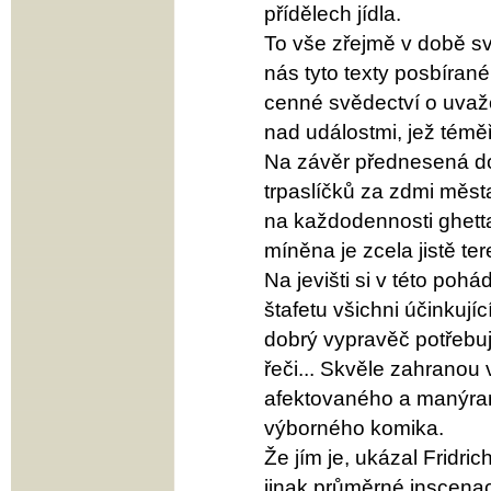
přídělech jídla.
To vše zřejmě v době sv
nás tyto texty posbíran
cenné svědectví o uvažo
nad událostmi, jež téměř
Na závěr přednesená do
trpaslíčků za zdmi měst
na každodennosti ghetta.
míněna je zcela jistě t
Na jevišti si v této po
štafetu všichni účinkujíc
dobrý vypravěč potřebuj
řeči... Skvěle zahranou 
afektovaného a manýram
výborného komika.
Že jím je, ukázal Fridrich
jinak průměrné inscena