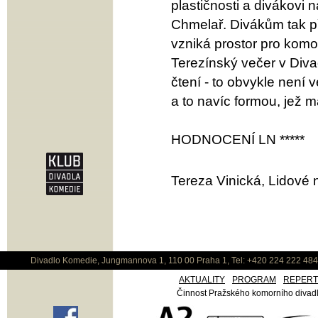
plastičnosti a divákovi
Chmelař. Divákům tak při
vzniká prostor pro komor
Terezínský večer v Div
čtení - to obvykle není
a to navíc formou, jež 
HODNOCENÍ LN *****
Tereza Vinická, Lidové 
Divadlo Komedie, Jungmannova 1, 110 00 Praha 1, Tel: +420 224 222 48
AKTUALITY
PROGRAM
REPER
Činnost Pražského komorního divadla