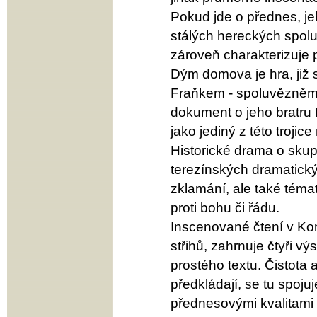
Pokud jde o přednes, j
stálých hereckých spol
zároveň charakterizuje 
Dým domova je hra, již s
Fraňkem - spoluvězněm 
dokument o jeho bratru L
jako jediný z této trojice
Historické drama o skupi
terezínských dramatick
zklamání, ale také téma
proti bohu či řádu.
Inscenované čtení v Kom
střihů, zahrnuje čtyři v
prostého textu. Čistota
předkládají, se tu spoj
přednesovými kvalitami 