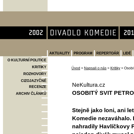
Divadlo Komedie
AKTUALITY
PROGRAM
REPERTOÁR
LIDÉ
O KULTURNÍ POLITICE
KRITIKY
Úvod
>
Napsali o nás
>
Kritiky
>
Osobi
ROZHOVORY
CIZOJAZYČNÉ
NeKultura.cz
RECENZE
OSOBITÝ SVIT PETR
ARCHIV ČLÁNKŮ
Stejně jako loni, ani l
Komedie nezaváhalo. L
nahradily Havlíčkovy 