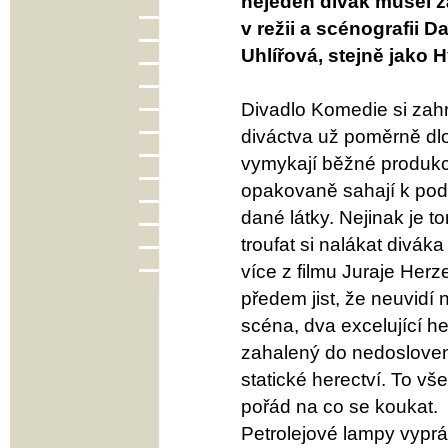
nejeden divák musel z
v režii a scénografii 
Uhlířová, stejně jako H
Divadlo Komedie si zah
diváctva už poměrně dl
vymykají běžné produkci 
opakovaně sahají k pod
dané látky. Nejinak je t
troufat si nalákat divák
více z filmu Juraje Herz
předem jist, že neuvidí 
scéna, dva excelující he
zahalený do nedosloven
statické herectví. To vš
pořád na co se koukat.
Petrolejové lampy vypráv