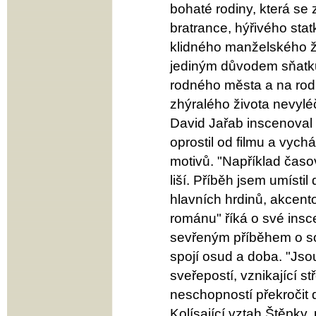
bohaté rodiny, která se 
bratrance, hýřivého sta
klidného manželského ži
jediným důvodem sňatku s
rodného města a na rodn
zhýralého života nevylé
David Jařab inscenoval 
oprostil od filmu a vych
motivů. "Například časo
liší. Příběh jsem umístil
hlavních hrdinů, akcent
románu" říká o své insc
sevřeným příběhem o sou
spojí osud a doba. "Jso
sveřepostí, vznikající s
neschopností překročit
Kolísající vztah Štěpky,