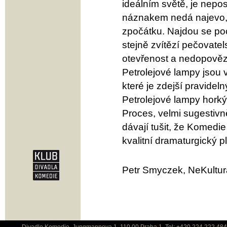
ideálním světě, je nep
náznakem nedá najevo, 
zpočátku. Najdou se po
stejně zvítězí pečovate
otevřenost a nedopověz
Petrolejové lampy jsou 
které je zdejší pravidel
Petrolejové lampy horký
Proces, velmi sugestiv
dávají tušit, že Komedie
kvalitní dramaturgický p
Petr Smyczek, NeKultura