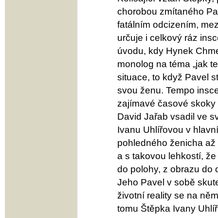
chorobou zmítaného Pav
fatálním odcizením, mez
určuje i celkový ráz ins
úvodu, kdy Hynek Chmela
monolog na téma „jak ten
situace, to když Pavel s
svou ženu. Tempo inscena
zajímavé časové skoky 
David Jařab vsadil ve s
Ivanu Uhlířovou v hlavn
pohledného ženicha až 
a s takovou lehkostí, ž
do polohy, z obrazu do o
Jeho Pavel v sobě skut
životní reality se na ně
tomu Štěpka Ivany Uhlířo