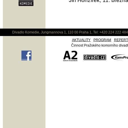
Jiří Honzírek, 11. březn
Divadlo Komedie, Jungmannova 1, 110 00 Praha 1, Tel: +420 224 222 48
AKTUALITY
PROGRAM
REPER
Činnost Pražského komorního divadla