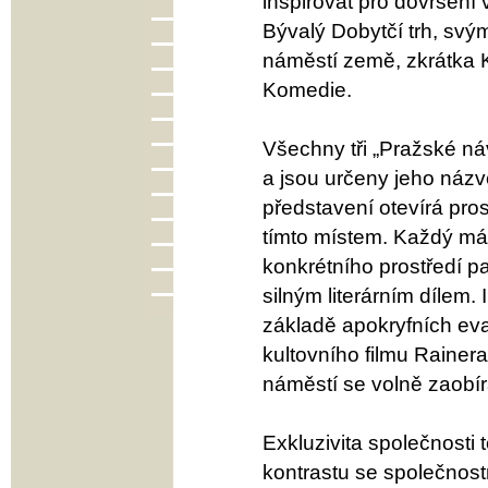
inspirovat pro dovršení 
Bývalý Dobytčí trh, svým
náměstí země, zkrátka 
Komedie.
Všechny tři „Pražské ná
a jsou určeny jeho názv
představení otevírá pros
tímto místem. Každý má 
konkrétního prostředí p
silným literárním dílem
základě apokryfních eva
kultovního filmu Raine
náměstí se volně zaob
Exkluzivita společnosti 
kontrastu se společnostmi