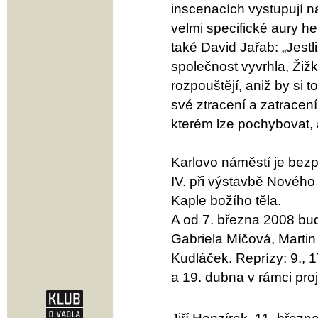
inscenacích vystupují na
velmi specifické aury 
také David Jařab: „Jestl
společnost vyvrhla, Žižko
rozpouštějí, aniž by si t
své ztracení a zatracen
kterém lze pochybovat, 
Karlovo náměstí je be
IV. při výstavbě Nového
Kaple božího těla.
A od 7. března 2008 bude
Gabriela Míčová, Martin
Kudláček. Reprízy: 9., 1
a 19. dubna v rámci proj