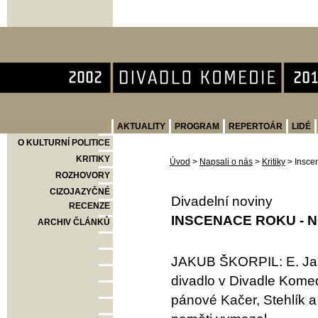
Divadlo Komedie
AKTUALITY
PROGRAM
REPERTOÁR
LIDÉ
O KULTURNÍ POLITICE
KRITIKY
Úvod
>
Napsali o nás
>
Kritiky
>
Inscen
ROZHOVORY
CIZOJAZYČNÉ
Divadelní noviny
RECENZE
INSCENACE ROKU - N
ARCHIV ČLÁNKŮ
JAKUB ŠKORPIL: E. Jand
divadlo v Divadle Kome
pánové Kačer, Stehlík a