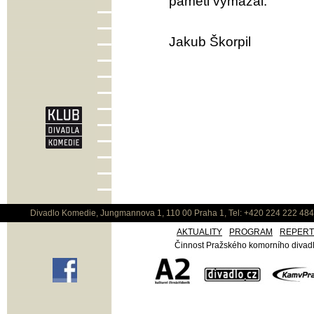
paměti vymazal.
Jakub Škorpil
Divadlo Komedie, Jungmannova 1, 110 00 Praha 1, Tel: +420 224 222 48
AKTUALITY
PROGRAM
REPER
Činnost Pražského komorního divadla