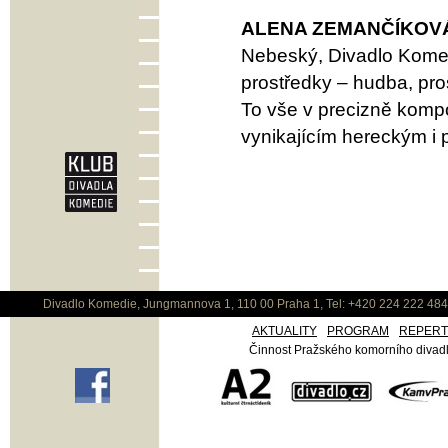
ALENA ZEMANČÍKOV
Nebeský, Divadlo Komed
prostředky – hudba, prost
To vše v precizně komp
vynikajícím hereckým i 
Divadlo Komedie, Jungmannova 1, 110 00 Praha 1, Tel: +420 224 222 48
AKTUALITY
PROGRAM
REPER
Činnost Pražského komorního divadla