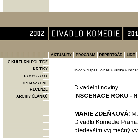
Divadlo Komedie
AKTUALITY
PROGRAM
REPERTOÁR
LIDÉ
O KULTURNÍ POLITICE
KRITIKY
Úvod
>
Napsali o nás
>
Kritiky
>
Insce
ROZHOVORY
CIZOJAZYČNÉ
Divadelní noviny
RECENZE
INSCENACE ROKU - N
ARCHIV ČLÁNKŮ
MARIE ZDEŇKOVÁ
: M
Divadlo Komedie Praha. P
především výjimečný vý