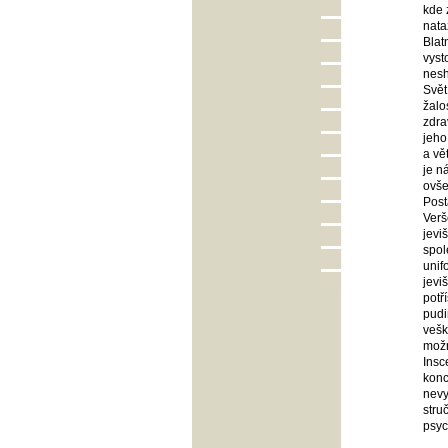
kde 
nata
Blat
vyst
nesh
Svět
žalo
zdra
jeho
a vě
je n
ovše
Post
Verš
jevi
spol
unif
jevi
potř
pudi
vešk
možn
Insc
konc
nevy
stru
psyc