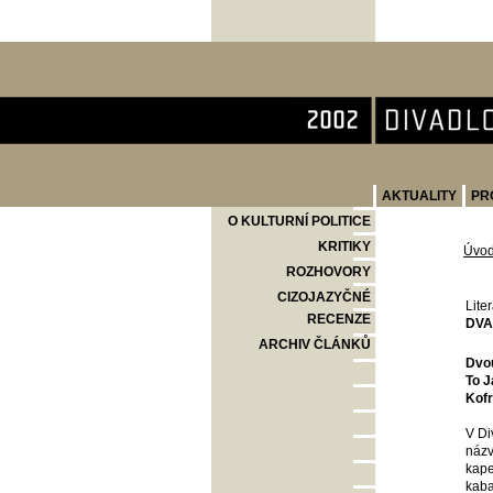
Divadlo Komedie
AKTUALITY
PR
O KULTURNÍ POLITICE
KRITIKY
Úvo
ROZHOVORY
CIZOJAZYČNÉ
Lite
RECENZE
DVA
ARCHIV ČLÁNKŮ
Dvou
To J
Kofr
V Di
názv
kape
kaba