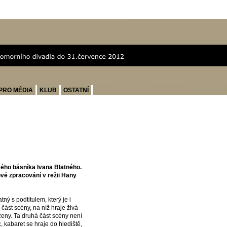
PRO MÉDIA
KLUB
OSTATNÍ
ého básníka Ivana Blatného.
vé zpracování v režii Hany
ý s podtitulem, který je i
ást scény, na níž hraje živá
ženy. Ta druhá část scény není
 kabaret se hraje do hlediště,