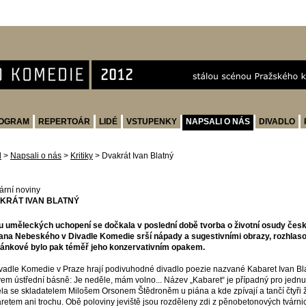
OGRAM
REPERTOÁR
LIDÉ
VSTUPENKY
NAPSALI O NÁS
DIVADLO
d
>
Napsali o nás
>
Kritiky
>
Dvakrát Ivan Blatný
rární noviny
KRÁT IVAN BLATNÝ
 uměleckých uchopení se dočkala v poslední době tvorba o životní osudy česk
ana Nebeského v Divadle Komedie srší nápady a sugestivními obrazy, rozhlaso
ánkové bylo pak téměř jeho konzervativním opakem.
vadle Komedie v Praze hrají podivuhodné divadlo poezie nazvané Kabaret Ivan Blatn
em ústřední básně: Je neděle, mám volno... Název „Kabaret“ je případný pro jednu č
la se skladatelem Milošem Orsonem Štědroněm u piána a kde zpívají a tančí čtyři 
retem ani trochu. Obě poloviny jeviště jsou rozděleny zdi z pěnobetonových tvárnic,