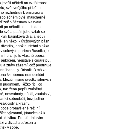
 jevišti někteří na vzdálenost
xtu, svět vnějšího příběhu
ho rozhodnutí k emigraci a
 společném bytě, malicherné
přízeň Vítězslava Nezvala.
dl po několika letech dost
 světa patří i jeho vztah se
kyní básníkova díla, a tedy i
 jen několik útržkovitých básní
é divadlo, jehož hudební složka
 v sólových partech Básníka je
 herci, je to vlastně opera.
přikrčení, neustále s cigaretou.
u a ztráty zázemí, což podtrhuje
enní banality. Básník IB má za
ětšena škrobenou nemocniční
ie. Mezitím jsme svědky šílených
ým pudinkem. Těžko říci, co
k, tak třeba pepř i zmíněný
ě, nesvobody, násilí, zoufalství,
anici sebeoběti, bez jediné
šak čistý a krásný.
uboce promyšlené režijní
lších významů, jdoucích až k
 aktivitou. Prostřednictvím
ází z divadla otřesen a
itek v sobě.