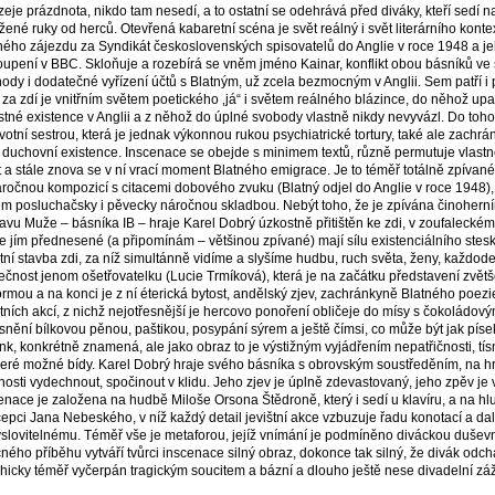
zeje prázdnota, nikdo tam nesedí, a to ostatní se odehrává před diváky, kteří sedí na
žené ruky od herců. Otevřená kabaretní scéna je svět reálný i svět literárního konte
ného zájezdu za Syndikát československých spisovatelů do Anglie v roce 1948 a je
oupení v BBC. Skloňuje a rozebírá se vněm jméno Kainar, konflikt obou básníků ve
ody i dodatečné vyřízení účtů s Blatným, už zcela bezmocným v Anglii. Sem patří i 
 za zdí je vnitřním světem poetického ‚já“ i světem reálného blázince, do něhož upa
stné existence v Anglii a z něhož do úplné svobody vlastně nikdy nevyvázl. Do tohoto
votní sestrou, která je jednak výkonnou rukou psychiatrické tortury, také ale zachrán
 duchovní existence. Inscenace se obejde s minimem textů, různě permutuje vlastně
t a stále znova se v ní vrací moment Blatného emigrace. Je to téměř totálně zpívan
áročnou kompozicí s citacemi dobového zvuku (Blatný odjel do Anglie v roce 1948),
m posluchačsky i pěvecky náročnou skladbou. Nebýt toho, že je zpívána činoherními
avu Muže – básníka IB – hraje Karel Dobrý úzkostně přitištěn ke zdi, v zoufaleckém 
e jím přednesené (a připomínám – většinou zpívané) mají sílu existenciálního stesk
štní stavba zdi, za níž simultánně vidíme a slyšíme hudbu, ruch světa, ženy, každod
ečnost jenom ošetřovatelku (Lucie Trmíková), která je na začátku představení zv
ormou a na konci je z ní éterická bytost, andělský zjev, zachránkyně Blatného poez
štních akcí, z nichž nejotřesnější je hercovo ponoření obličeje do mísy s čokoládov
ísnění bílkovou pěnou, paštikou, posypání sýrem a ještě čímsi, co může být jak píse
nk, konkrétně znamená, ale jako obraz to je výstižným vyjádřením nepatřičnosti, tísn
eré možné bídy. Karel Dobrý hraje svého básníka s obrovským soustředěním, na hr
osti vydechnout, spočinout v klidu. Jeho zjev je úplně zdevastovaný, jeho zpěv je v
enace je založena na hudbě Miloše Orsona Štědroně, který i sedí u klavíru, a na hl
epci Jana Nebeského, v níž každý detail jevištní akce vzbuzuje řadu konotací a da
slovitelnému. Téměř vše je metaforou, jejíž vnímání je podmíněno diváckou duševní
čného příběhu vytváří tvůrci inscenace silný obraz, dokonce tak silný, že divák odch
hicky téměř vyčerpán tragickým soucitem a bázní a dlouho ještě nese divadelní záž