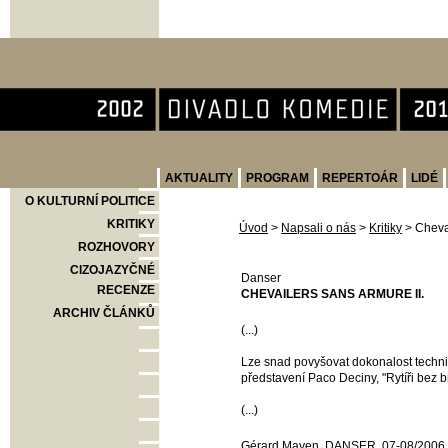
Divadlo Komedie
AKTUALITY
PROGRAM
REPERTOÁR
LIDÉ
O KULTURNÍ POLITICE
KRITIKY
Úvod
>
Napsali o nás
>
Kritiky
>
Chevai
ROZHOVORY
CIZOJAZYČNÉ
Danser
RECENZE
CHEVAILERS SANS ARMURE II.
ARCHIV ČLÁNKŮ
(...)
Lze snad povyšovat dokonalost techni
představení Paco Deciny, "Rytíři bez br
(...)
Gérard Mayen, DANSER, 07-08/2006