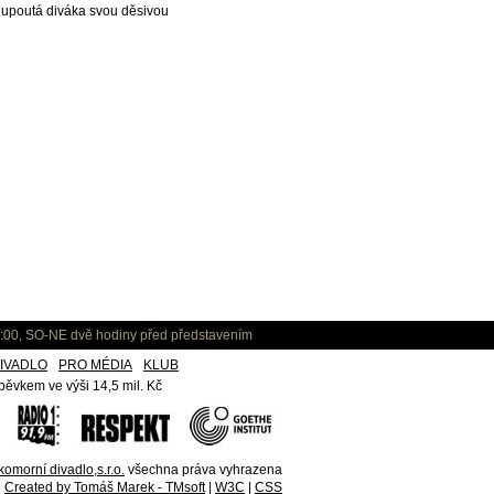
i, upoutá diváka svou děsivou
:00, SO-NE dvě hodiny před představením
IVADLO
PRO MÉDIA
KLUB
ěvkem ve výši 14,5 mil. Kč
omorní divadlo,s.r.o.
všechna práva vyhrazena
Created by Tomáš Marek - TMsoft
|
W3C
|
CSS