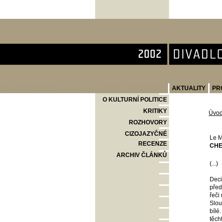
Divadlo Komedie
AKTUALITY
PR
O KULTURNÍ POLITICE
KRITIKY
Úvo
ROZHOVORY
CIZOJAZYČNÉ
Le 
RECENZE
CHE
ARCHIV ČLÁNKŮ
(...)
Deci
před
řeči
Slou
bílé
těch