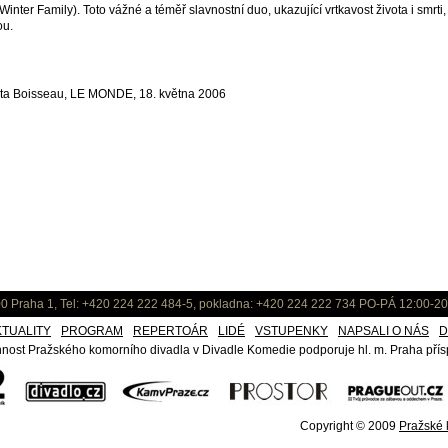
Winter Family). Toto vážné a téměř slavnostní duo, ukazující vrtkavost života i smrt
ou.
ta Boisseau, LE MONDE, 18. května 2006
0 Praha 1, Tel: +420 224 222 484-5, pokladna: +420 224 222 734 PO-PÁ 12:00-20
KTUALITY
PROGRAM
REPERTOÁR
LIDÉ
VSTUPENKY
NAPSALI O NÁS
D
nost Pražského komorního divadla v Divadle Komedie podporuje hl. m. Praha přísp
Copyright © 2009
Pražské k