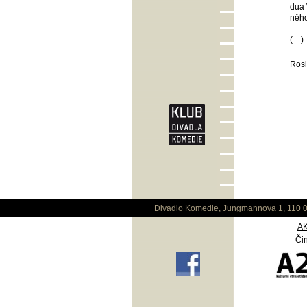
dua 
něh
(…)
Rosi
Divadlo Komedie, Jungmannova 1, 110 0
A
Čin