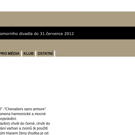
PRO MÉDIA
KLUB
OSTATNÍ
í" -"Chevaliers sans armure"
 písmena harmonické a mocné
 vyprávění.
ini) chvíli do černé, chvíli do
lání varhan a zvonů (k použití
lským hlasem ženy (hudba je od