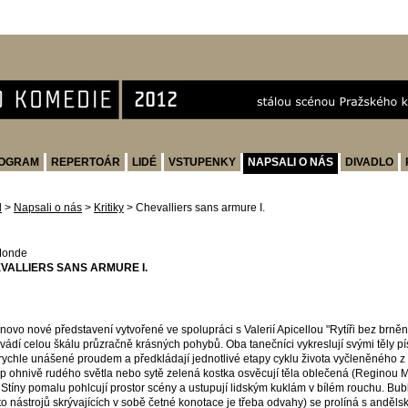
OGRAM
REPERTOÁR
LIDÉ
VSTUPENKY
NAPSALI O NÁS
DIVADLO
d
>
Napsali o nás
>
Kritiky
>
Chevalliers sans armure I.
Monde
VALLIERS SANS ARMURE I.
novo nové představení vytvořené ve spolupráci s Valerií Apicellou "Rytíři bez brněn
vádí celou škálu průzračně krásných pohybů. Oba tanečníci vykreslují svými těly
 rychle unášené proudem a předkládají jednotlivé etapy cyklu života vyčleněného z
p ohnivě rudého světla nebo sytě zelená kostka osvěcují těla oblečená (Reginou Mart
. Stíny pomalu pohlcují prostor scény a ustupují lidským kuklám v bílém rouchu. Bub
to nástrojů skrývajících v sobě četné konotace je třeba odvahy) se prolíná s andě