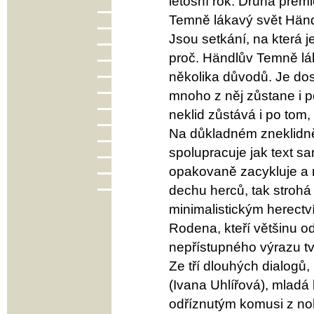
letošní rok. Druhá prem
Temně lákavý svět Händ
Jsou setkání, na která 
proč. Händlův Temně lák
několika důvodů. Je dos
mnoho z něj zůstane i p
neklid zůstává i po tom
Na důkladném zneklidně
spolupracuje jak text sa
opakovaně zacykluje a 
dechu herců, tak stroh
minimalistickým herectv
Rodena, kteří většinu o
nepřístupného výrazu tv
Ze tří dlouhých dialogů
(Ivana Uhlířová), mladá
odříznutým komusi z no