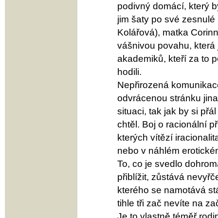
podivný domácí, který b
jim šaty po své zesnulé
Kolářová), matka Corin
vášnivou povahu, která 
akademiků, kteří za to 
hodili.
Nepřirozená komunikac
odvrácenou stránku jina
situaci, tak jak by si p
chtěl. Boj o racionální 
kterých vítězí iraciona
nebo v náhlém erotické
To, co je svedlo dohrom
přiblížit, zůstává nevyř
kterého se namotává stá
tihle tři zač nevíte na z
Je to vlastně téměř ro