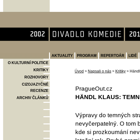
Divadlo Komedie
AKTUALITY
PROGRAM
REPERTOÁR
LIDÉ
O KULTURNÍ POLITICE
KRITIKY
Úvod
>
Napsali o nás
>
Kritiky
>
Händl
ROZHOVORY
CIZOJAZYČNÉ
PragueOut.cz
RECENZE
HÄNDL KLAUS: TEMN
ARCHIV ČLÁNKŮ
Výpravy do temných strá
nevyčerpatelný. O tom 
kde si prozkoumání nevr