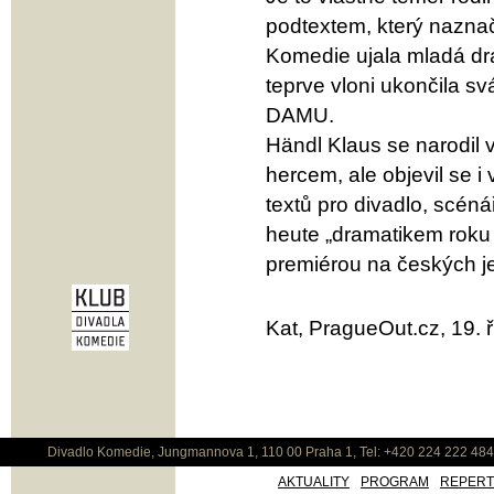
podtextem, který naznač
Komedie ujala mladá dra
teprve vloni ukončila sv
DAMU.
Händl Klaus se narodil 
hercem, ale objevil se i
textů pro divadlo, scéná
heute „dramatikem roku
premiérou na českých je
Kat, PragueOut.cz, 19. 
Divadlo Komedie, Jungmannova 1, 110 00 Praha 1, Tel: +420 224 222 48
AKTUALITY
PROGRAM
REPER