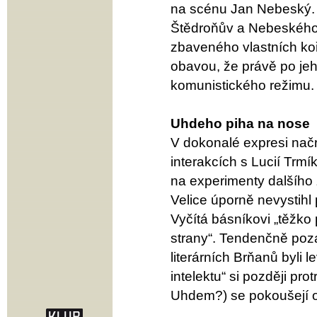
na scénu Jan Nebeský. 
Štědroňův a Nebeského 
zbaveného vlastních koř
obavou, že právě po je
komunistického režimu.
Uhdeho piha na nose
V dokonalé expresi načr
interakcích s Lucií Trm
na experimenty dalšího
Velice úporně nevystihl
Vyčítá básníkovi „těžko
strany“. Tendenčně poz
literárních Brňanů byli 
intelektu“ si později pro
Uhdem?) se pokoušejí ob