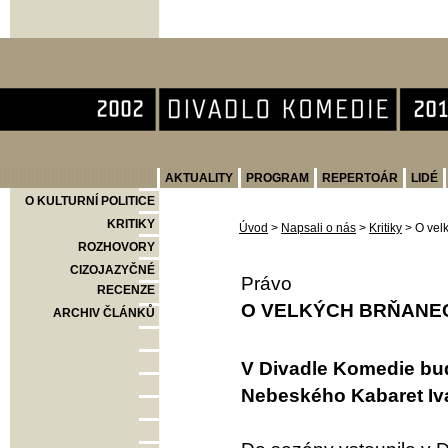
Divadlo Komedie
AKTUALITY
PROGRAM
REPERTOÁR
LIDÉ
O KULTURNÍ POLITICE
KRITIKY
Úvod
>
Napsali o nás
>
Kritiky
>
O vel
ROZHOVORY
CIZOJAZYČNÉ
Právo
RECENZE
O VELKÝCH BRŇANEC
ARCHIV ČLÁNKŮ
V Divadle Komedie bud
Nebeského Kabaret Iv