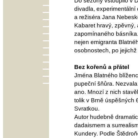
Do sezóny vstoupilo v 
divadla, experimentální 
a režiséra Jana Nebesk
Kabaret hravý, zpěvný, 
zapomínaného básníka. S
nejen emigranta Blatného
osobnostech, po jejichž
Bez kořenů a přátel
Jména Blatného blíženc
pupeční šňůra. Nezvala
ano. Mnozí z nich stavě
tolik v Brně úspěšných 6
Svratkou.
Autor hudebně dramatick
dadaismem a surrealism
Kundery. Podle Štědroňo